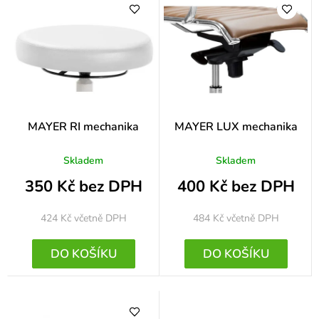
p
r
o
d
u
k
MAYER RI mechanika
MAYER LUX mechanika
t
Skladem
Skladem
ů
350 Kč bez DPH
400 Kč bez DPH
424 Kč
včetně DPH
484 Kč
včetně DPH
DO KOŠÍKU
DO KOŠÍKU