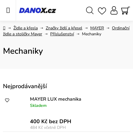
Přejít
na
obsah
Hledat
NÁ
KO
Domů
Židle a křesla
Značky židlí a křesel
MAYER
Ordinační
židle a stoličky Mayer
Příslušenství
Mechaniky
Mechaniky
V
Nejprodávanější
ý
p
MAYER LUX mechanika
Skladem
i
s
400 Kč bez DPH
p
484 Kč
včetně DPH