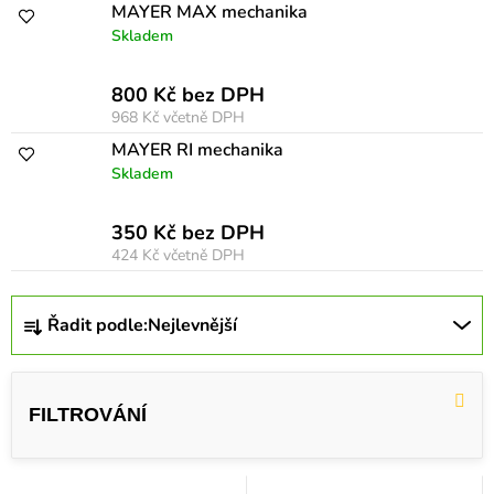
r
MAYER MAX mechanika
Skladem
o
d
800 Kč bez DPH
u
968 Kč
včetně DPH
k
MAYER RI mechanika
Skladem
t
ů
350 Kč bez DPH
424 Kč
včetně DPH
Ř
Řadit podle:
Nejlevnější
a
z
e
n
í