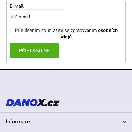
E-mail
Přihlášením souhlasíte se zpracovaním
osobních
údajů
PŘIHLÁSIT SE
Z
á
p
a
t
í
Informace