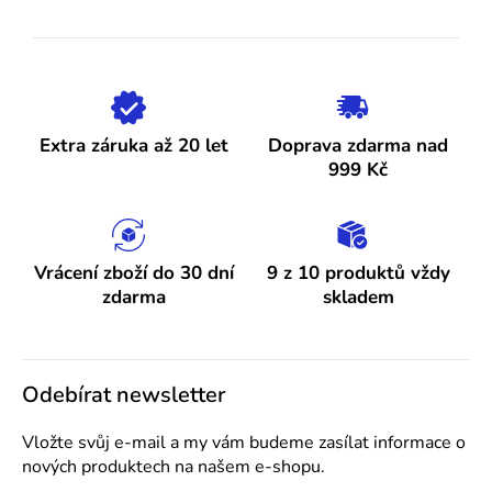
v
l
á
d
a
c
Extra záruka až 20 let
Doprava zdarma nad
í
999 Kč
p
r
v
k
Vrácení zboží do 30 dní
9 z 10 produktů vždy
y
zdarma
skladem
v
ý
p
Odebírat newsletter
i
s
Vložte svůj e-mail a my vám budeme zasílat informace o
u
nových produktech na našem e-shopu.