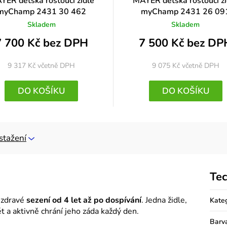
YER dětská rostoucí židle
MAYER dětská rostoucí ži
myChamp 2431 30 462
myChamp 2431 26 09
Skladem
Skladem
7 700 Kč bez DPH
7 500 Kč bez DP
9 317 Kč
včetně DPH
9 075 Kč
včetně DPH
DO KOŠÍKU
DO KOŠÍKU
stažení
Tec
 zdravé
sezení od 4 let až po dospívání
. Jedna židle,
Kate
t a aktivně chrání jeho záda každý den.
Barv