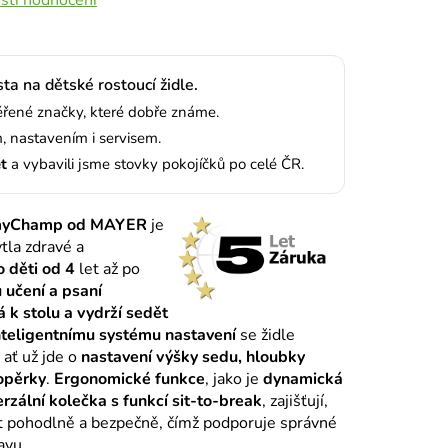
sta na dětské rostoucí židle.
ené značky, které dobře známe.
 nastavením i servisem.
et
a vybavili jsme stovky pokojíčků po celé ČR.
yChamp od MAYER
je
tla zdravé a
o děti od 4
let až po
u učení a psaní
 k stolu a vydrží sedět
nteligentnímu systému nastavení
se židle
 ať už jde o
nastavení výšky sedu, hloubky
opěrky
.
Ergonomické funkce
, jako je
dynamická
erzální kolečka s funkcí sit-to-break
, zajišťují,
t pohodlně a bezpečně, čímž podporuje správné
avu.