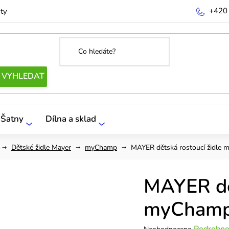
+420
ty
Šatny
Dílna a sklad
Dětské židle Mayer
myChamp
MAYER dětská rostoucí židle
MAYER dět
myChamp
Průměrné
Podrobno