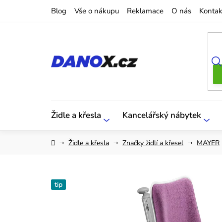
Přejít
Blog
Vše o nákupu
Reklamace
O nás
Kontak
na
obsah
Židle a křesla
Kancelářský nábytek
Domů
Židle a křesla
Značky židlí a křesel
MAYER
tip