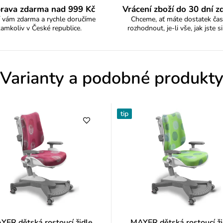
s
rava zdarma nad 999 Kč
Vrácení zboží do 30 dní 
 vám zdarma a rychle doručíme
Chceme, ať máte dostatek čas
h
kamkoliv v České republice.
rozhodnout, je-li vše, jak jste si
o
d
Varianty a podobné produkt
n
o
tip
c
e
n
í
YER dětská rostoucí židle
MAYER dětská rostoucí ži