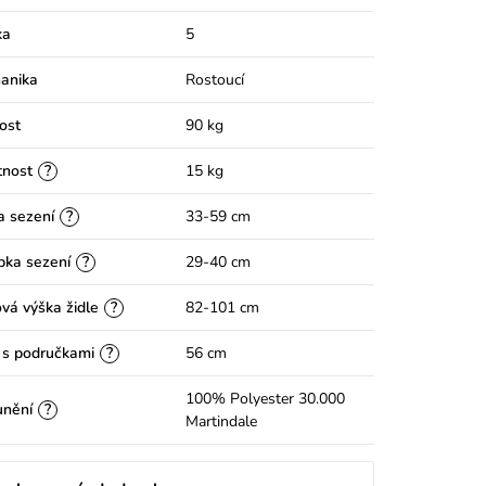
ka
5
anika
Rostoucí
ost
90 kg
?
nost
15 kg
?
a sezení
33-59 cm
?
bka sezení
29-40 cm
?
vá výška židle
82-101 cm
?
 s područkami
56 cm
100% Polyester 30.000
?
unění
Martindale