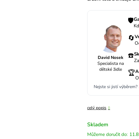
🛡️
Ga
Kd
🔄
V
O
☎️
Sk
David Nosek
Za
Specialista na
dětské židle
🏆
A
O
Nejste si jistí výběrem?
celý popis
Skladem
11.8