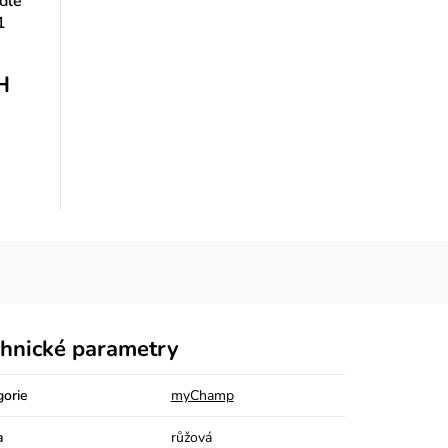
dle
1
H
hnické parametry
gorie
myChamp
a
růžová