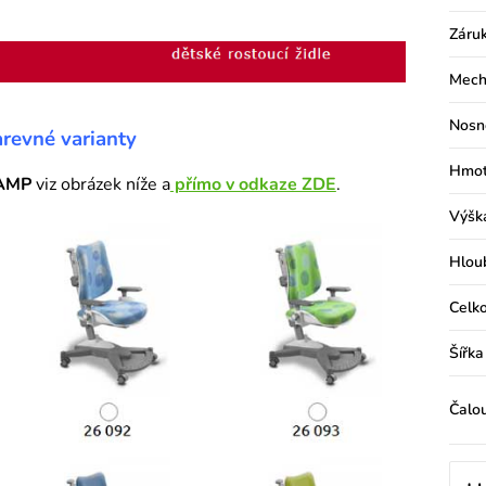
Záru
Mech
Nosn
arevné varianty
Hmot
AMP
viz obrázek níže a
přímo v odkaze ZDE
.
Výšk
Hlou
Celko
Šířka
Čalo