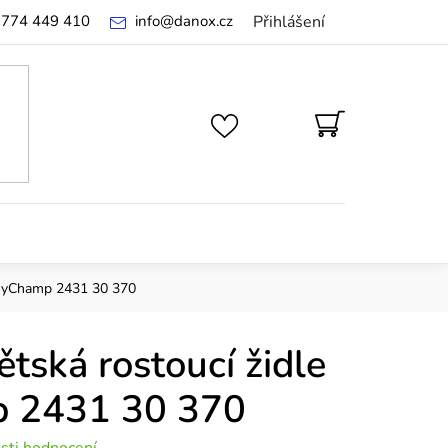
 774 449 410
info
@
danox.cz
Přihlášení
NÁKUPNÍ
KOŠÍK
 myChamp 2431 30 370
ská rostoucí židle
 2431 30 370
sti hodnocení