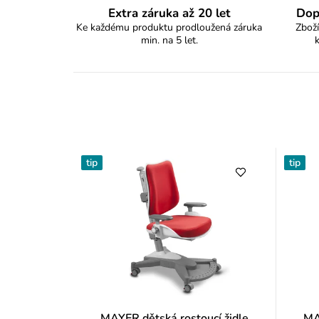
Extra záruka až 20 let
Dop
Ke každému produktu prodloužená záruka
Zboží
min. na 5 let.
tip
tip
MAYER dětská rostoucí židle
MA