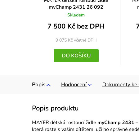
MAYER dětská rostoucí židle
MA
myChamp 2431 26 092
Skladem
7 500 Kč bez DPH
9 075 Kč
včetně DPH
DO KOŠÍKU
Popis
Hodnocení
Dokumenty ke 
MAYER dětská rostoucí židle
myChamp 2431
–
která roste s vaším dítětem, učí ho správně sedě