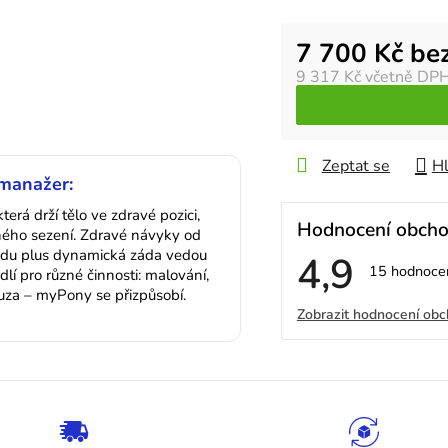
Měrná cena:
7 700 Kč be
9 317 Kč
včetně DP
Zeptat se
Hl
manažer:
erá drží tělo ve zdravé pozici,
Hodnocení obch
lného sezení. Zdravé návyky od
sedu plus dynamická záda vedou
4,9
Průměrné
15 hodnoce
lí pro různé činnosti: malování,
hodnocení
auza – myPony se přizpůsobí.
V
obchodu
Zobrazit hodnocení ob
je
4,9
ý
z
5
p
hvězdiček.
i