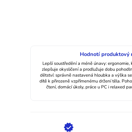
Hodnotí produktový 
Lepší soustředění a méně únavy: ergonomie, kt
zlepšuje okysličení a prodlužuje dobu pohod
dětství: správně nastavená hloubka a výška 
dítě k přirozeně vzpřímenému držení těla. Pohod
čtení, domácí úkoly, práce u PC i relaxed p