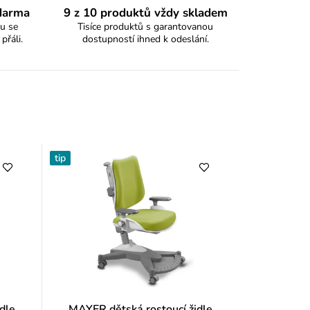
zdarma
9 z 10 produktů vždy skladem
u se
Tisíce produktů s garantovanou
 přáli.
dostupností ihned k odeslání.
y
tip
dle
MAYER dětská rostoucí židle