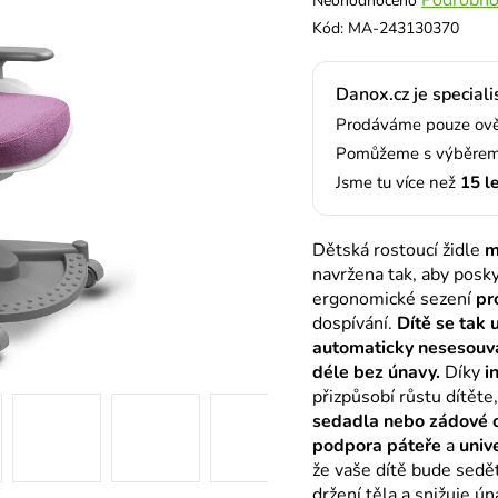
Neohodnoceno
hodnocení
Kód:
MA-243130370
produktu
je
Danox.cz je speciali
0,0
z
Prodáváme pouze ověř
5
Pomůžeme s výběrem,
hvězdiček.
Jsme tu více než
15 l
Dětská rostoucí židle
m
navržena tak, aby posky
ergonomické sezení
pr
dospívání.
Dítě se tak 
automaticky nesesouvá
déle bez únavy.
Díky
i
přizpůsobí růstu dítěte,
sedadla nebo zádové 
podpora páteře
a
univ
že vaše dítě bude sedě
držení těla a snižuje ún