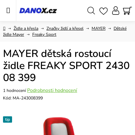
Přejít
na
obsah
Hledat
NÁ
KO
Domů
Židle a křesla
Značky židlí a křesel
MAYER
Dětské
židle Mayer
Freaky Sport
MAYER dětská rostoucí
židle FREAKY SPORT 2430
08 399
Průměrné
Podrobnosti hodnocení
1 hodnocení
hodnocení
Kód:
MA-243008399
produktu
je
5,0
tip
z
5