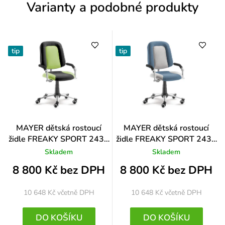
Varianty a podobné produkty
í
tip
tip
Průměrné
MAYER dětská rostoucí
MAYER dětská rostoucí
hodnocení
židle FREAKY SPORT 2430
židle FREAKY SPORT 2430
produktu
08 396
08 392
Skladem
Skladem
je
4,0
8 800 Kč bez DPH
8 800 Kč bez DPH
z
5
10 648 Kč
včetně DPH
10 648 Kč
včetně DPH
hvězdiček.
DO KOŠÍKU
DO KOŠÍKU