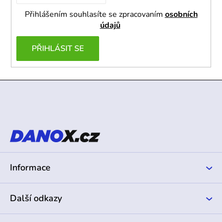
Přihlášením souhlasíte se zpracovaním
osobních
údajů
PŘIHLÁSIT SE
Z
á
p
a
t
í
Informace
Další odkazy