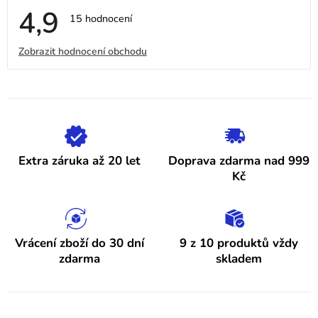
4,9
Průměrné
15 hodnocení
hodnocení
obchodu
V
Zobrazit hodnocení obchodu
je
4,9
ý
z
5
p
hvězdiček.
i
s
h
Extra záruka až 20 let
Doprava zdarma nad 999
o
Kč
d
n
o
Vrácení zboží do 30 dní
9 z 10 produktů vždy
zdarma
skladem
c
e
n