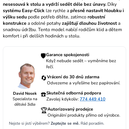
nesesouvá k stolu a vydrží sedět déle bez únavy.
Díky
systému Easy-Click
lze rychle a
přesně nastavit hloubku i
výšku sedu
podle potřeb dítěte, zatímco
robustní
konstrukce
a odolné potahy
zajišťují dlouhou životnost
a
snadnou údržbu. Tento model nabízí rodičům klid a dětem
komfort i při delších hodinách u stolu.
🛡️
Garance spokojenosti
Když nebude sedět – vyměníme bez
řečí.
🔄
Vrácení do 30 dnů zdarma
Odvezeme a vyřešíme bez papírování.
☎️
Skutečná odborná podpora
David Nosek
Specialista na
Zavolej kdykoliv:
774 449 410
dětské židle
🏆
Autorizovaný prodejce
Originální produkty přímo od výrobce.
Nejste si jistí výběrem?
Zeptejte se mě.
Rád poradím.