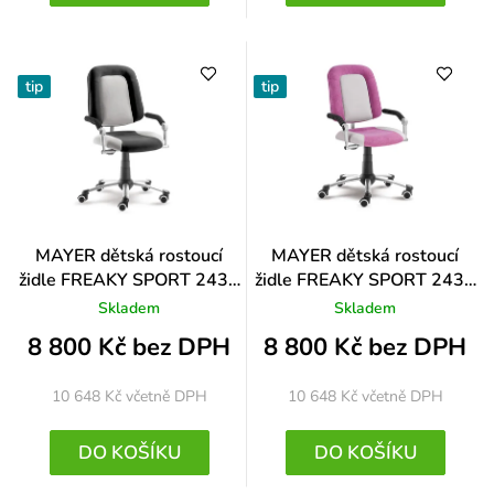
tip
tip
MAYER dětská rostoucí
MAYER dětská rostoucí
židle FREAKY SPORT 2430
židle FREAKY SPORT 2430
08 397
08 390
Skladem
Skladem
8 800 Kč bez DPH
8 800 Kč bez DPH
10 648 Kč
včetně DPH
10 648 Kč
včetně DPH
DO KOŠÍKU
DO KOŠÍKU