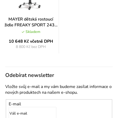
MAYER dětská rostoucí
židle FREAKY SPORT 2430
08 399
Skladem
10 648 Kč
včetně DPH
8 800 Kč bez DPH
Měrná
cena:
Odebírat newsletter
Vložte svůj e-mail a my vám budeme zasílat informace o
nových produktech na našem e-shopu.
E-mail