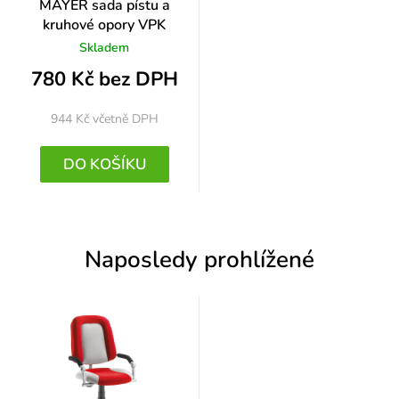
MAYER sada pístu a
kruhové opory VPK
Skladem
780 Kč bez DPH
944 Kč
včetně DPH
DO KOŠÍKU
Naposledy prohlížené