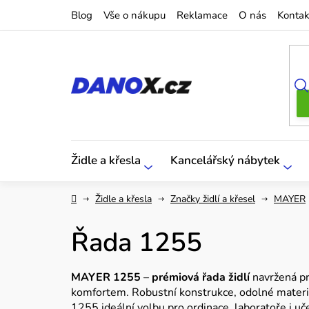
Přejít
Blog
Vše o nákupu
Reklamace
O nás
Kontak
na
obsah
Židle a křesla
Kancelářský nábytek
Domů
Židle a křesla
Značky židlí a křesel
MAYER
Řada 1255
MAYER 1255
–
prémiová řada židlí
navržená pro
komfortem. Robustní konstrukce, odolné materiál
1255 ideální volbu pro ordinace, laboratoře i u