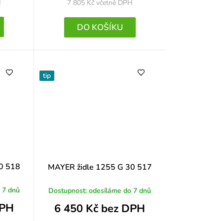
H
7 805 Kč
včetně DPH
DO KOŠÍKU
tip
0 518
MAYER židle 1255 G 30 517
 7 dnů
Dostupnost: odesíláme do 7 dnů
DPH
6 450 Kč bez DPH