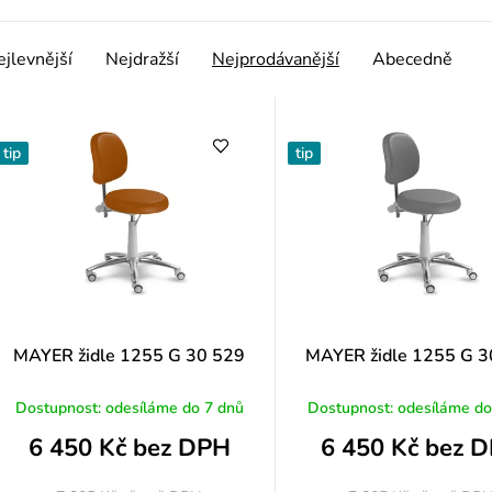
u
Ř
jlevnější
Nejdražší
Nejprodávanější
Abecedně
k
a
tip
tip
ů
e
n
p
MAYER židle 1255 G 30 529
MAYER židle 1255 G 3
o
Dostupnost: odesíláme do 7 dnů
Dostupnost: odesíláme do
6 450 Kč bez DPH
6 450 Kč bez 
d