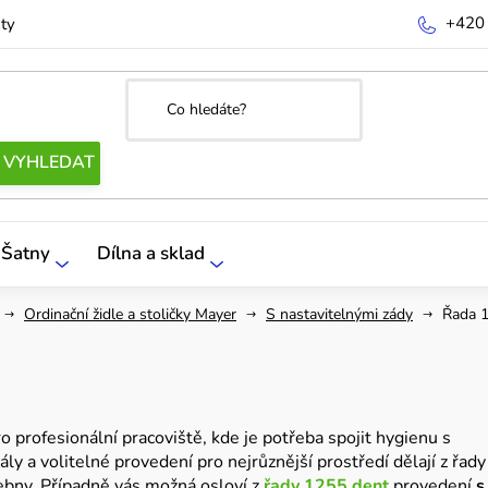
+420
ty
Šatny
Dílna a sklad
Ordinační židle a stoličky Mayer
S nastavitelnými zády
Řada 
 profesionální pracoviště, kde je potřeba spojit hygienu s
y a volitelné provedení pro nejrůznější prostředí dělají z řady
čebny. Případně vás možná osloví z
řady 1255 dent
provedení
s