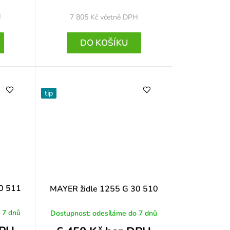
H
7 805 Kč
včetně DPH
DO KOŠÍKU
tip
0 511
MAYER židle 1255 G 30 510
 7 dnů
Dostupnost: odesíláme do 7 dnů