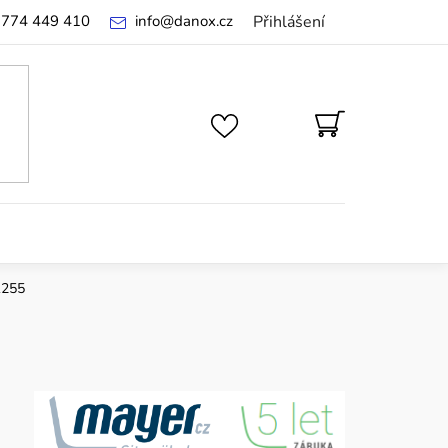
 774 449 410
info
@
danox.cz
Přihlášení
NÁKUPNÍ
KOŠÍK
1255