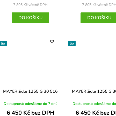
7 805 Kč
včetně DPH
7 805 Kč
včetně DP
 5 z 5 hvězdiček.
DO KOŠÍKU
DO KOŠÍKU
 5 z 5 hvězdiček.
tip
tip
MAYER židle 1255 G 30 516
MAYER židle 1255 G 3
Dostupnost: odesíláme do 7 dnů
Dostupnost: odesíláme do
6 450 Kč bez DPH
6 450 Kč bez 