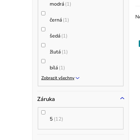
modrá
1
p
Ne
černá
1
a
n
t
šedá
1
z
e
žlutá
1
l
bílá
1
í
Zobrazit všechny
Záruka
r
5
12