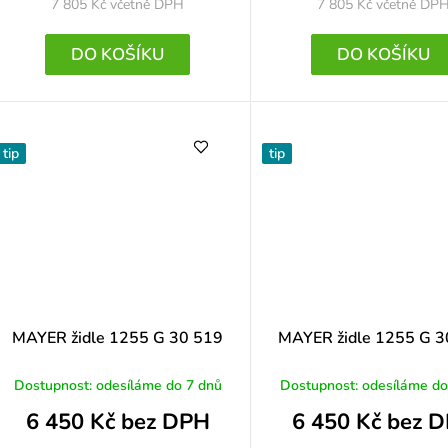
u
7 805 Kč
včetně DPH
7 805 Kč
včetně DP
k
DO KOŠÍKU
DO KOŠÍKU
ů
tip
tip
MAYER židle 1255 G 30 519
MAYER židle 1255 G 3
Dostupnost: odesíláme do 7 dnů
Dostupnost: odesíláme do
 5 z 5 hvězdiček.
6 450 Kč bez DPH
6 450 Kč bez 
 5 z 5 hvězdiček.