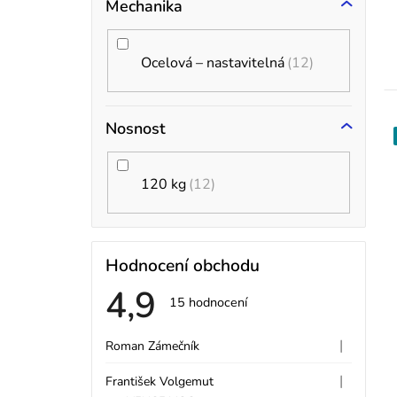
Mechanika
Ocelová – nastavitelná
12
t
Nosnost
120 kg
12
Hodnocení obchodu
4,9
Průměrné
15 hodnocení
hodnocení
V
obchodu
je
|
Roman Zámečník
Hodnocení obchodu je
4,9
ý
z
|
František Volgemut
5
Hodnocení obchodu je