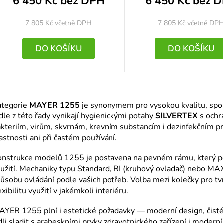
6 450 Kč bez DPH
6 450 Kč bez 
7 805 Kč
včetně DPH
7 805 Kč
včetně DP
DO KOŠÍKU
DO KOŠÍKU
O
v
ategorie
MAYER 1255
je synonymem pro vysokou kvalitu, spol
l
dle z této řady vynikají hygienickými potahy
SILVERTEX
s och
kteriím, virům, skvrnám, krevním substancím i dezinfekčním p
á
astnosti ani při častém používání.
d
a
nstrukce modelů 1255 je postavena na pevném rámu, který posk
užití. Mechaniky typu Standard, RI (kruhový ovladač) nebo MAX
c
ůsobu ovládání podle vašich potřeb. Volba mezi kolečky pro tv
í
exibilitu využití v jakémkoli interiéru.
p
YER 1255 plní i estetické požadavky — moderní design, čisté
r
dli sladit s arabeskními prvky zdravotnického zařízení i modern