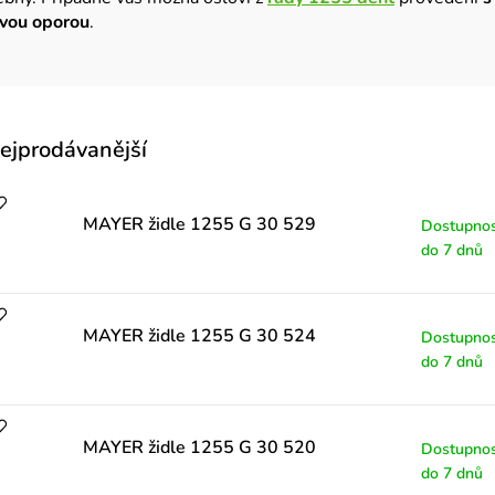
ovou oporou
.
V
ejprodávanější
ý
p
MAYER židle 1255 G 30 529
Dostupnos
do 7 dnů
MAYER židle 1255 G 30 524
Dostupnos
p
do 7 dnů
o
MAYER židle 1255 G 30 520
Dostupnos
do 7 dnů
d