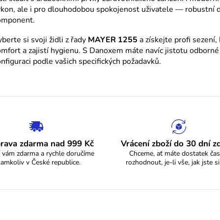
v
kon, ale i pro dlouhodobou spokojenost uživatele — robustní d
k
omponent.
y
berte si svoji židli z řady
MAYER 1255
a získejte profi sezení
v
mfort a zajistí hygienu. S Danoxem máte navíc jistotu odborné
ý
nfiguraci podle vašich specifických požadavků.
p
i
s
u
rava zdarma nad 999 Kč
Vrácení zboží do 30 dní 
 vám zdarma a rychle doručíme
Chceme, ať máte dostatek čas
kamkoliv v České republice.
rozhodnout, je-li vše, jak jste si