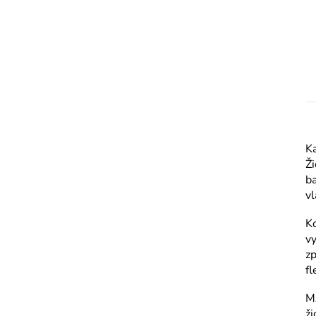
K
Ži
ba
vl
Ko
vy
zp
fl
MA
ži