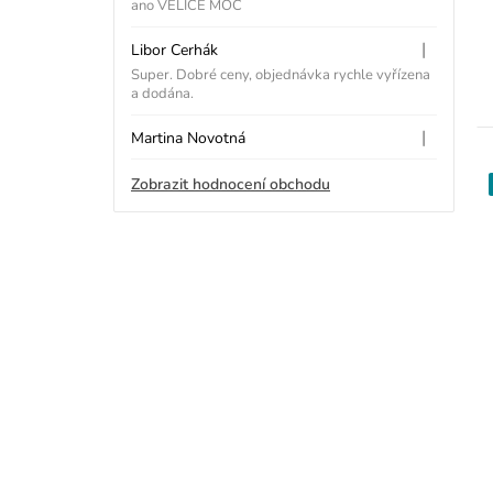
p
hvězdiček.
ano VELICE MOC
i
|
Libor Cerhák
Hodnocení obchodu je
Super. Dobré ceny, objednávka rychle vyřízena
s
a dodána.
h
|
Martina Novotná
Hodnocení obchodu je
o
Zobrazit hodnocení obchodu
d
n
o
c
e
n