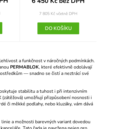
DPH
6 450 Kč bez DPH
H
7 805 Kč
včetně DPH
DO KOŠÍKU
ehlivost a funkčnost v náročných podmínkách.
ranou
PERMABLOK
, které efektivně odolávají
rostředkům — snadno se čistí a neztrácí své
ytuje stabilitu a tuhost i při intenzivním
 (zátěžová) umožňují přizpůsobení nosnosti i
rdé či měkké podlahy, nebo kluzáky, vám dává
 linie a možnosti barevných variant dovedou
í kanceláře. Tato řada je navržena nejen pro