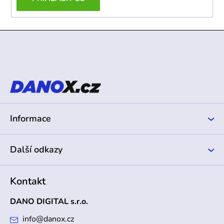
Z
á
p
a
t
í
Informace
Další odkazy
Kontakt
DANO DIGITAL s.r.o.
info
@
danox.cz