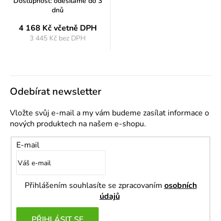
Dostupnost: odesíláme do 3
5012
dnů
4 168 Kč
včetně DPH
3 445 Kč bez DPH
Měrná
cena:
Odebírat newsletter
Vložte svůj e-mail a my vám budeme zasílat informace o
nových produktech na našem e-shopu.
E-mail
Přihlášením souhlasíte se zpracovaním
osobních
údajů
PŘIHLÁSIT SE