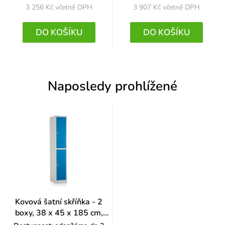
3 256 Kč
včetně DPH
3 907 Kč
včetně DPH
DO KOŠÍKU
DO KOŠÍKU
Naposledy prohlížené
Kovová šatní skříňka - 2
boxy, 38 x 45 x 185 cm,
otočný zámek, modrá - ral