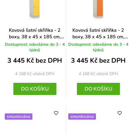
Kovová šatní skříňka - 2
Kovová šatní skříňka - 2
boxy, 38 x 45 x 185 cm,
boxy, 38 x 45 x 185 cm,
otočný zámek, žlutá - ral
otočný zámek, oranžová -
Dostupnost: odesíláme do 3 - 4
Dostupnost: odesíláme do 3 - 4
1023
ral 2004
týdnů
týdnů
3 445 Kč bez DPH
3 445 Kč bez DPH
4 168 Kč
včetně DPH
4 168 Kč
včetně DPH
DO KOŠÍKU
DO KOŠÍKU
smontováno
smontováno