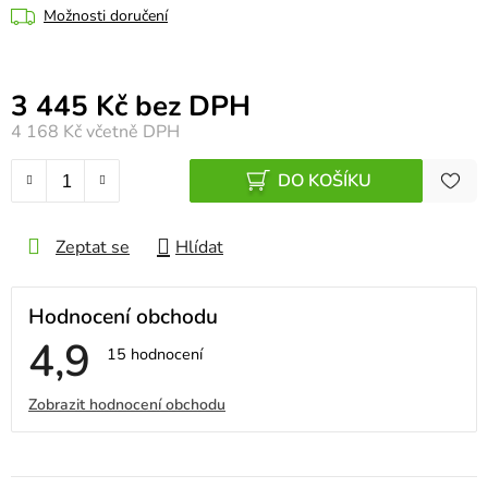
Možnosti doručení
Měrná cena:
3 445 Kč bez DPH
4 168 Kč
včetně DPH
DO KOŠÍKU
Zeptat se
Hlídat
Hodnocení obchodu
4,9
Průměrné
15 hodnocení
hodnocení
obchodu
V
Zobrazit hodnocení obchodu
je
4,9
ý
z
5
p
hvězdiček.