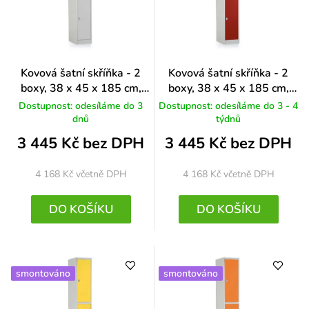
Kovová šatní skříňka - 2
Kovová šatní skříňka - 2
boxy, 38 x 45 x 185 cm,
boxy, 38 x 45 x 185 cm,
otočný zámek, šedá - ral
otočný zámek, červená - ral
Dostupnost: odesíláme do 3
Dostupnost: odesíláme do 3 - 4
7035
3000
dnů
týdnů
3 445 Kč bez DPH
3 445 Kč bez DPH
4 168 Kč
včetně DPH
4 168 Kč
včetně DPH
DO KOŠÍKU
DO KOŠÍKU
smontováno
smontováno