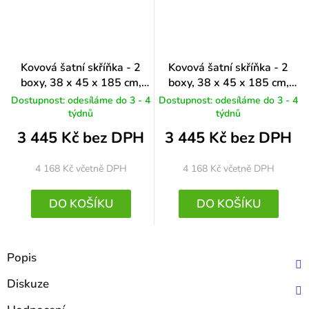
Kovová šatní skříňka - 2
Kovová šatní skříňka - 2
boxy, 38 x 45 x 185 cm,
boxy, 38 x 45 x 185 cm,
otočný zámek, zelená - ral
otočný zámek, antracitová -
Dostupnost: odesíláme do 3 - 4
Dostupnost: odesíláme do 3 - 4
6033
ral 7016
týdnů
týdnů
3 445 Kč bez DPH
3 445 Kč bez DPH
4 168 Kč
včetně DPH
4 168 Kč
včetně DPH
DO KOŠÍKU
DO KOŠÍKU
Popis
Diskuze