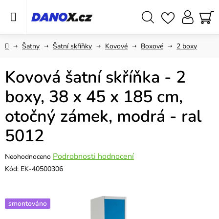
Přejít
na
obsah
Hledat
NÁ
KO
Domů
Šatny
Šatní skříňky
Kovové
Boxové
2 boxy
Kovová šatní skříňka - 2
boxy, 38 x 45 x 185 cm,
otočný zámek, modrá - ral
5012
Průměrné
Podrobnosti hodnocení
Neohodnoceno
hodnocení
Kód:
EK-40500306
produktu
je
0,0
smontováno
z