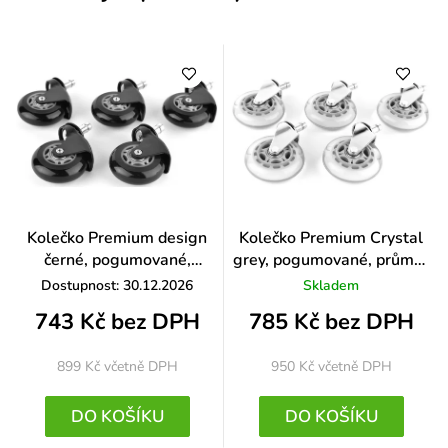
Kolečko Premium design
Kolečko Premium Crystal
černé, pogumované,
grey, pogumované, průměr
průměr 65 mm, čep 11 mm
73 mm, čep 11 mm
Dostupnost: 30.12.2026
Skladem
743 Kč bez DPH
785 Kč bez DPH
899 Kč
včetně DPH
950 Kč
včetně DPH
DO KOŠÍKU
DO KOŠÍKU