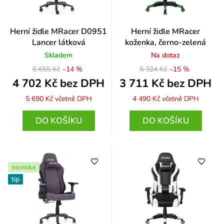
Herní židle MRacer D0951
Herní židle MRacer
Lancer látková
koženka, černo-zelená
Skladem
Na dotaz
6 655 Kč
–14 %
5 324 Kč
–15 %
4 702 Kč bez DPH
3 711 Kč bez DPH
5 690 Kč
včetně DPH
4 490 Kč
včetně DPH
DO KOŠÍKU
DO KOŠÍKU
novinka
tip