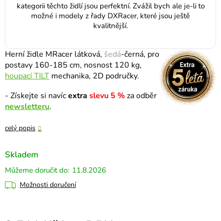
kategorii těchto židlí jsou perfektní. Zvážil bych ale je-li to
možné i modely z řady DXRacer, které jsou ještě
kvalitnější.
Herní židle MRacer látková,
šedá
-černá, pro
postavy 160-185 cm, nosnost 120 kg,
houpací TILT
mechanika, 2D područky.
- Získejte si navíc
extra
slevu 5 %
za odběr
newsletteru
.
celý popis
Skladem
11.8.2026
Možnosti doručení