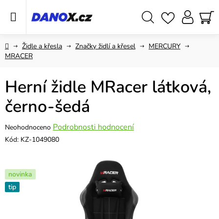
Přejít
na
obsah
Hledat
NÁ
KO
Domů
Židle a křesla
Značky židlí a křesel
MERCURY
MRACER
Herní židle MRacer látková,
černo-šedá
Průměrné
Podrobnosti hodnocení
Neohodnoceno
hodnocení
Kód:
KZ-1049080
produktu
je
0,0
novinka
z
tip
5
hvězdiček.