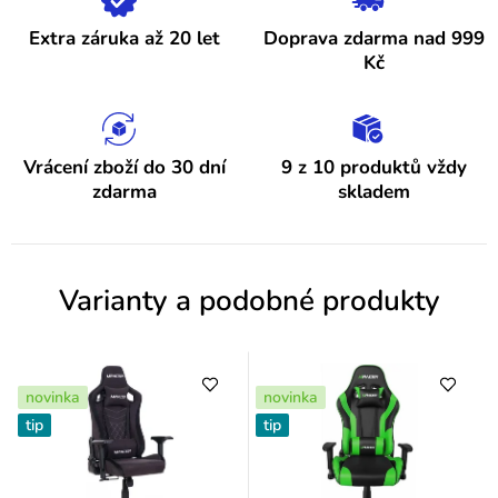
h
Extra záruka až 20 let
Doprava zdarma nad 999
o
Kč
d
n
o
Vrácení zboží do 30 dní
9 z 10 produktů vždy
zdarma
skladem
c
e
n
Varianty a podobné produkty
í
novinka
novinka
tip
tip