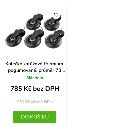
Kolečko zátěžové Premium,
pogumované, průměr 73
mm, čep 11 mm
Skladem
785 Kč bez DPH
950 Kč
včetně DPH
DO KOŠÍKU