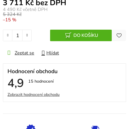
Měrná cena:
3 711 Kč bez DPH
4 490 Kč
včetně DPH
5 324 Kč
–15 %
DO KOŠÍKU
Zeptat se
Hlídat
Hodnocení obchodu
4,9
Průměrné
15 hodnocení
hodnocení
obchodu
V
Zobrazit hodnocení obchodu
je
4,9
ý
z
5
p
hvězdiček.
i
s