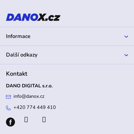
p
a
t
í
Informace
Další odkazy
Kontakt
DANO DIGITAL s.r.o.
info
@
danox.cz
+420 774 449 410