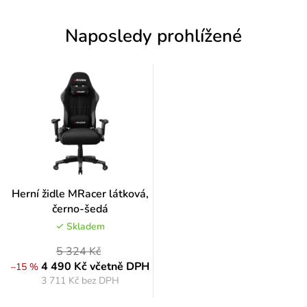
Naposledy prohlížené
Herní židle MRacer látková,
černo-šedá
Skladem
5 324 Kč
4 490 Kč
včetně DPH
–15 %
3 711 Kč bez DPH
Měrná