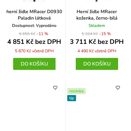
herní židle MRacer D0930
Herní židle MRacer
Paladin látková
koženka, černo-bílá
Dostupnost: Vyprodáno
Skladem
6 655 Kč
–11 %
5 324 Kč
–15 %
4 851 Kč bez DPH
3 711 Kč bez DPH
5 870 Kč
včetně DPH
4 490 Kč
včetně DPH
DO KOŠÍKU
DO KOŠÍKU
novinka
tip