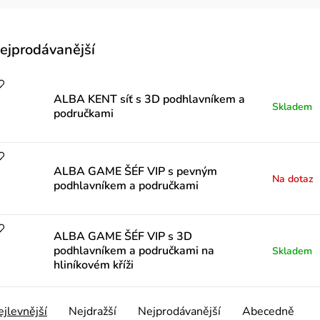
V
ejprodávanější
ý
p
ALBA KENT síť s 3D podhlavníkem a
Skladem
područkami
ALBA GAME ŠÉF VIP s pevným
p
Na dotaz
podhlavníkem a područkami
o
ALBA GAME ŠÉF VIP s 3D
podhlavníkem a područkami na
Skladem
d
hliníkovém kříži
u
Ř
jlevnější
Nejdražší
Nejprodávanější
Abecedně