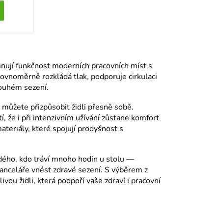
ují funkčnost moderních pracovních míst s
ovnoměrně rozkládá tlak, podporuje cirkulaci
louhém sezení.
 můžete přizpůsobit židli přesně sobě.
, že i při intenzivním užívání zůstane komfort
ateriály, které spojují prodyšnost s
ého, kdo tráví mnoho hodin u stolu —
 kanceláře vnést zdravé sezení. S výběrem z
ou židli, která podpoří vaše zdraví i pracovní