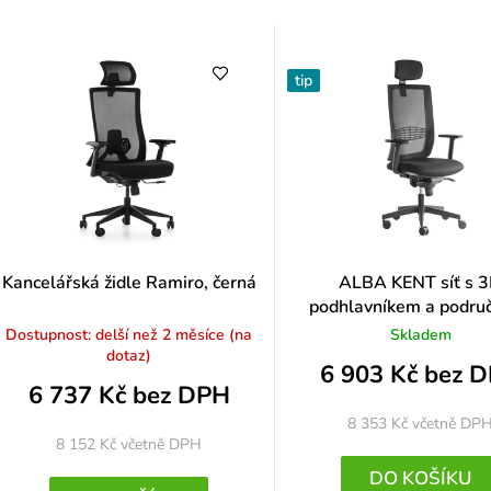
k
a
tip
ů
e
n
p
Kancelářská židle Ramiro, černá
ALBA KENT síť s 
podhlavníkem a podru
o
Dostupnost: delší než 2 měsíce (na
Skladem
dotaz)
6 903 Kč bez 
d
6 737 Kč bez DPH
u
8 353 Kč
včetně DP
8 152 Kč
včetně DPH
k
DO KOŠÍKU