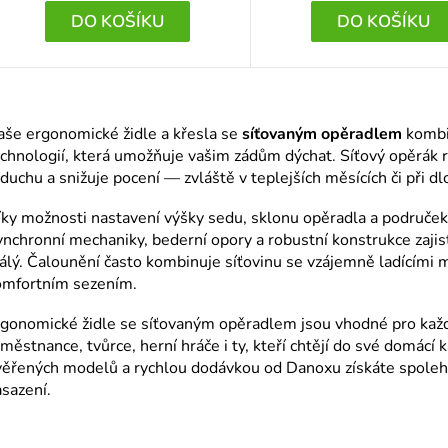
DO KOŠÍKU
DO KOŠÍKU
 5 z 5 hvězdiček.
O
v
aše ergonomické židle a křesla se
síťovaným opěradlem
kombin
l
chnologií, která umožňuje vašim zádům dýchat. Síťový opěrák r
duchu a snižuje pocení — zvláště v teplejších měsících či při d
á
d
ky možnosti nastavení výšky sedu, sklonu opěradla a područek
a
nchronní mechaniky, bederní opory a robustní konstrukce zajistí
álý. Čalounění často kombinuje síťovinu se vzájemně ladícími m
c
omfortním sezením.
í
p
rgonomické židle se síťovaným opěradlem jsou vhodné pro každ
městnance, tvůrce, herní hráče i ty, kteří chtějí do své domácí
r
ěřených modelů a rychlou dodávkou od Danoxu získáte spolehliv
v
sazení.
k
y