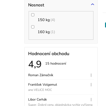
t
Nosnost
150 kg
4
160 kg
1
Hodnocení obchodu
4,9
Průměrné
15 hodnocení
hodnocení
V
obchodu
je
|
Roman Zámečník
Hodnocení obchodu je
4,9
ý
z
|
František Volgemut
5
Hodnocení obchodu je
p
hvězdiček.
ano VELICE MOC
i
|
Libor Cerhák
Hodnocení obchodu je
Super. Dobré ceny, objednávka rychle vyřízena