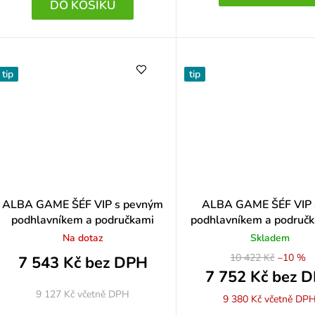
DO KOŠÍKU
ů
tip
tip
Průměrn
ALBA GAME ŠÉF VIP s pevným
ALBA GAME ŠÉF VIP 
hodnoce
podhlavníkem a područkami
podhlavníkem a područ
produktu
 5 z 5 hvězdiček.
hliníkovém kříži
Na dotaz
Skladem
je
5,0
 5 z 5 hvězdiček.
10 422 Kč
–10 %
7 543 Kč bez DPH
z
7 752 Kč bez 
5
9 127 Kč
včetně DPH
9 380 Kč
včetně DP
 5 z 5 hvězdiček.
hvězdiče