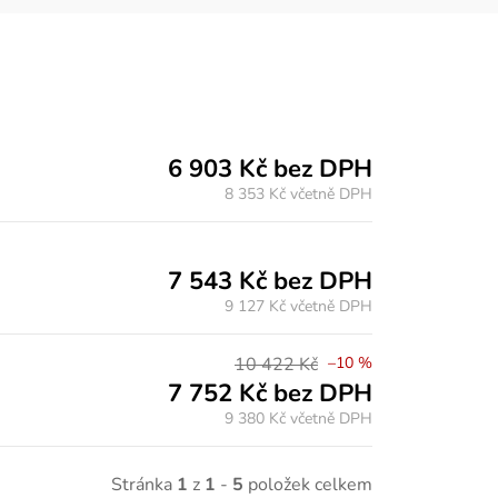
6 903 Kč bez DPH
8 353 Kč
včetně DPH
7 543 Kč bez DPH
9 127 Kč
včetně DPH
10 422 Kč
–10 %
7 752 Kč bez DPH
9 380 Kč
včetně DPH
Stránka
1
z
1
-
5
položek celkem