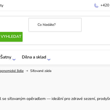
+420
ty
Šatny
Dílna a sklad
gonomické židle
Síťované záda
sel se síťovaným opěradlem — ideální pro zdravé sezení, prod