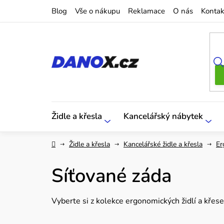
Přejít
Blog
Vše o nákupu
Reklamace
O nás
Kontak
na
obsah
Židle a křesla
Kancelářský nábytek
Domů
Židle a křesla
Kancelářské židle a křesla
Er
Síťované záda
Vyberte si z kolekce ergonomických židlí a kře