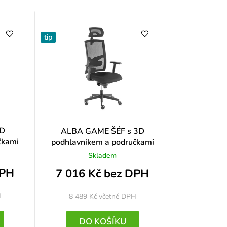
tip
3D
ALBA GAME ŠÉF s 3D
čkami
podhlavníkem a područkami
Skladem
DPH
7 016 Kč bez DPH
H
8 489 Kč
včetně DPH
DO KOŠÍKU