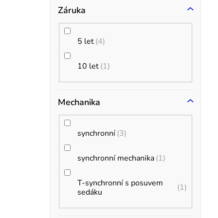
a
Záruka
n
t
z
e
5 let
4
l
10 let
1
í
Mechanika
r
synchronní
3
synchronní mechanika
1
T-synchronní s posuvem
1
sedáku