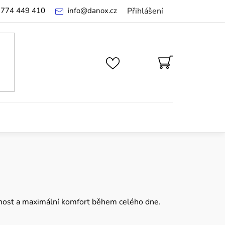
 774 449 410
info
@
danox.cz
Přihlášení
NÁKUPNÍ
KOŠÍK
yšnost a maximální komfort během celého dne.