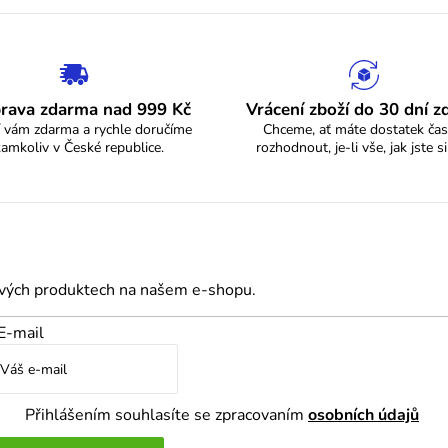
v
ý
p
i
rava zdarma nad 999 Kč
Vrácení zboží do 30 dní 
s
 vám zdarma a rychle doručíme
Chceme, ať máte dostatek čas
kamkoliv v České republice.
rozhodnout, je-li vše, jak jste si
u
ových produktech na našem e-shopu.
E-mail
Přihlášením souhlasíte se zpracovaním
osobních údajů