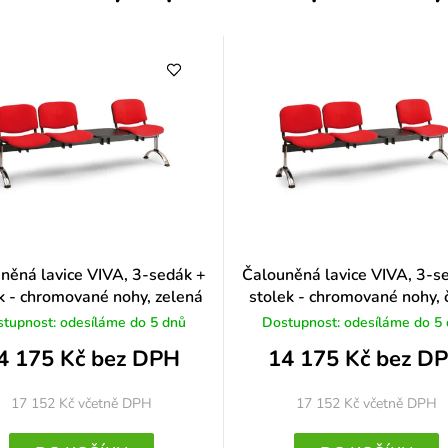
n
o
c
e
n
í
něná lavice VIVA, 3-sedák +
Čalouněná lavice VIVA, 3-s
k - chromované nohy, zelená
stolek - chromované nohy, 
tupnost: odesíláme do 5 dnů
Dostupnost: odesíláme do 5
4 175 Kč bez DPH
14 175 Kč bez D
17 152 Kč
včetně DPH
17 152 Kč
včetně DPH