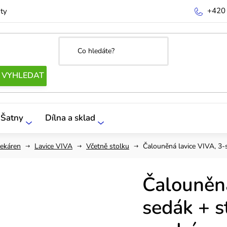
+420
ty
Šatny
Dílna a sklad
čekáren
Lavice VIVA
Včetně stolku
Čalouněná lavice VIVA, 3-
Čalouněná
sedák + s