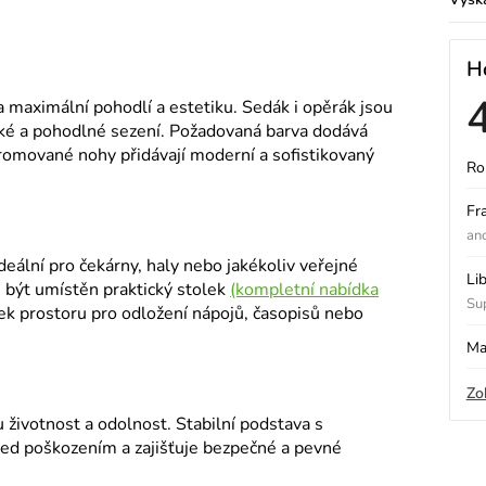
H
 maximální pohodlí a estetiku. Sedák i opěrák jsou
kké a pohodlné sezení. Požadovaná barva dodává
hromované nohy přidávají moderní a sofistikovaný
Ro
ý
Fr
an
deální pro čekárny, haly nebo jakékoliv veřejné
i
Li
 být umístěn praktický stolek
(kompletní nabídka
Sup
tek prostoru pro odložení nápojů, časopisů nebo
s
Ma
Zo
o
u životnost a odolnost. Stabilní podstava s
ed poškozením a zajišťuje bezpečné a pevné