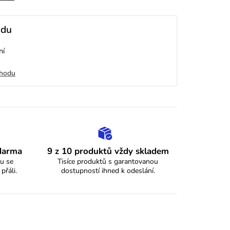
odu
ní
chodu
zdarma
9 z 10 produktů vždy skladem
u se
Tisíce produktů s garantovanou
 přáli.
dostupností ihned k odeslání.
y