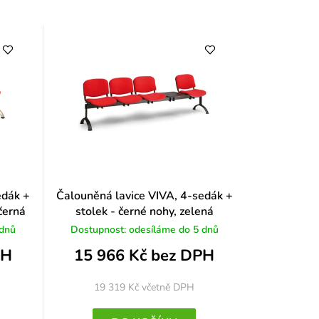
edák +
Čalouněná lavice VIVA, 4-sedák +
černá
stolek - černé nohy, zelená
 dnů
Dostupnost: odesíláme do 5 dnů
PH
15 966 Kč bez DPH
19 319 Kč
včetně DPH