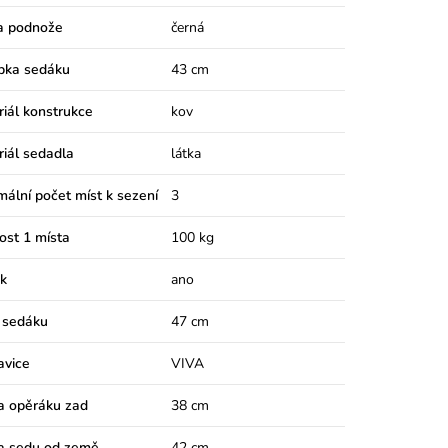
a podnože
černá
bka sedáku
43 cm
iál konstrukce
kov
iál sedadla
látka
ální počet míst k sezení
3
ost 1 místa
100 kg
k
ano
 sedáku
47 cm
avice
VIVA
a opěráku zad
38 cm
a sedu od země
42 cm