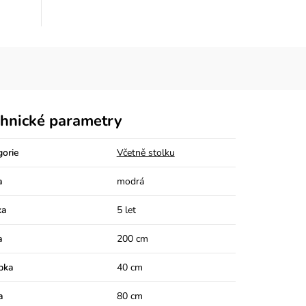
hnické parametry
gorie
Včetně stolku
a
modrá
ka
5 let
a
200 cm
bka
40 cm
a
80 cm