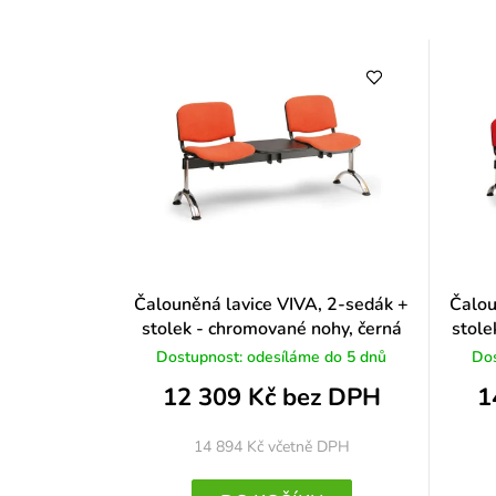
Čalouněná lavice VIVA, 2-sedák +
Čalou
stolek - chromované nohy, černá
stole
Dostupnost: odesíláme do 5 dnů
Dos
12 309 Kč bez DPH
1
14 894 Kč
včetně DPH