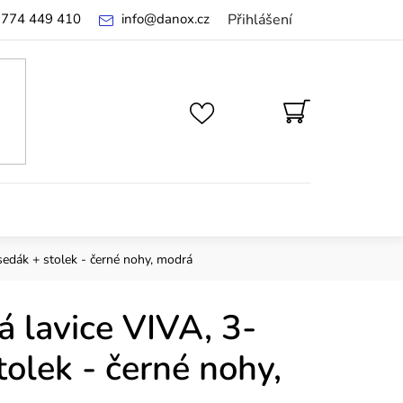
 774 449 410
info
@
danox.cz
Přihlášení
NÁKUPNÍ
KOŠÍK
sedák + stolek - černé nohy, modrá
 lavice VIVA, 3-
tolek - černé nohy,