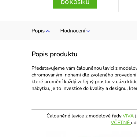
DO KOŠÍKU
Popis
Hodnocení
Představujeme vám čalouněnou lavici z modelo
chromovanými nohami dle zvoleného provedení –
které promění každý veřejný prostor v oázu klid
nábytku, je to investice do kvality a designu, k
Čalouněné lavice z modelové řady
VIVA
j
VČETNĚ
od