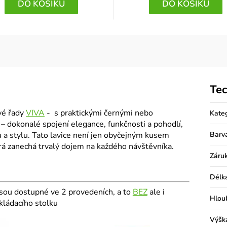
DO KOŠÍKU
DO KOŠÍKU
Tec
vé řady
VIVA
- s praktickými černými nebo
Kate
 dokonalé spojení elegance, funkčnosti a pohodlí,
u a stylu. Tato lavice není jen obyčejným kusem
Barv
terá zanechá trvalý dojem na každého návštěvníka.
Záru
Délk
sou dostupné ve 2 provedeních, a to
BEZ
ale i
Hlou
kládacího stolku
Výšk