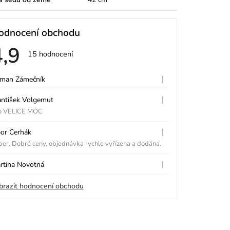
odnocení obchodu
4,9
Průměrné
15 hodnocení
hodnocení
V
obchodu
je
|
man Zámečník
Hodnocení obchodu je 5 z 5 hvě
4,9
z
|
antišek Volgemut
5
Hodnocení obchodu je 5 z 5 hvě
p
hvězdiček.
o VELICE MOC
|
bor Cerhák
Hodnocení obchodu je 5 z 5 hvě
er. Dobré ceny, objednávka rychle vyřízena a dodána.
|
rtina Novotná
Hodnocení obchodu je 5 z 5 hvě
h
brazit hodnocení obchodu
d