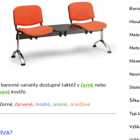
Barv
Hlou
Mater
Mater
Maxim
Nosn
 barevné varianty dostupné taktéž v
černé
nebo
Stole
vané
kostře.
Šířka
 černé,
červené
,
modré
,
zelené,
oranžové
.
Typ l
Výšk
VIVA?
Výšk