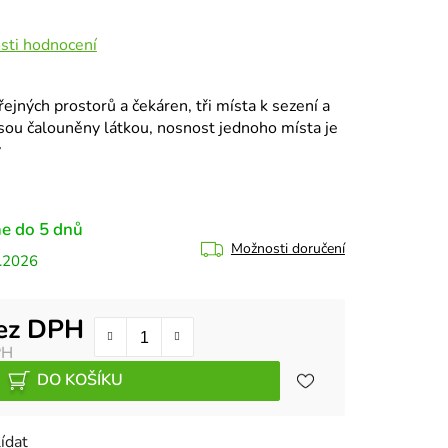
sti hodnocení
ejných prostorů a čekáren, tři místa k sezení a
jsou čalouněny látkou, nosnost jednoho místa je
v
e do 5 dnů
Možnosti doručení
.2026
bez DPH
PH
DO KOŠÍKU
ídat