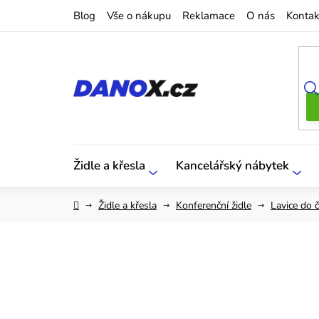
Přejít
Blog
Vše o nákupu
Reklamace
O nás
Kontak
na
obsah
Židle a křesla
Kancelářský nábytek
Domů
Židle a křesla
Konferenční židle
Lavice do 