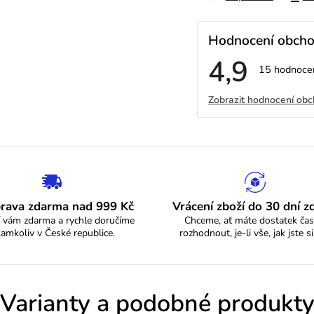
Hodnocení obch
4,9
Průměrné
15 hodnoce
hodnocení
V
obchodu
Zobrazit hodnocení ob
je
4,9
ý
z
5
p
hvězdiček.
i
s
rava zdarma nad 999 Kč
Vrácení zboží do 30 dní 
 vám zdarma a rychle doručíme
Chceme, ať máte dostatek čas
h
kamkoliv v České republice.
rozhodnout, je-li vše, jak jste si
o
d
Varianty a podobné produkt