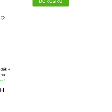
DO KOŠÍKU
edák +
ená
 dnů
PH