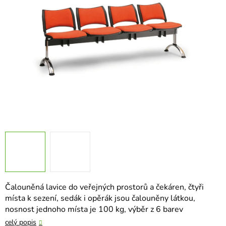
hvězdiček.
Čalouněná lavice do veřejných prostorů a čekáren, čtyři
místa k sezení, sedák i opěrák jsou čalouněny látkou,
nosnost jednoho místa je 100 kg, výběr z 6 barev
celý popis