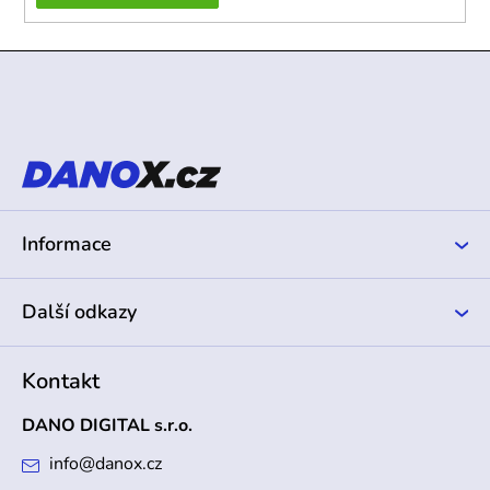
Z
á
p
a
t
í
Informace
Další odkazy
Kontakt
DANO DIGITAL s.r.o.
info
@
danox.cz