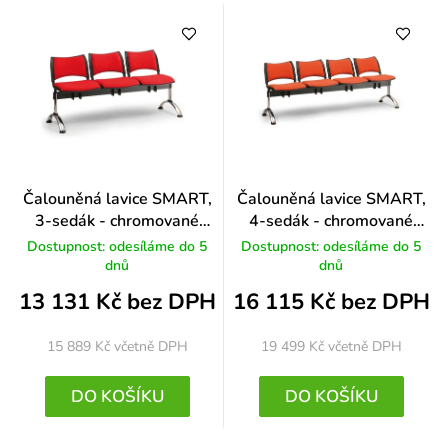
Čalouněná lavice SMART,
Čalouněná lavice SMART,
3-sedák - chromované
4-sedák - chromované
nohy, zelená
nohy, šedá
Dostupnost: odesíláme do 5
Dostupnost: odesíláme do 5
dnů
dnů
13 131 Kč bez DPH
16 115 Kč bez DPH
15 889 Kč
včetně DPH
19 499 Kč
včetně DPH
DO KOŠÍKU
DO KOŠÍKU