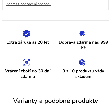
obchodu
V
Zobrazit hodnocení obchodu
je
4,9
ý
z
5
p
hvězdiček.
i
s
h
Extra záruka až 20 let
Doprava zdarma nad 999
o
Kč
d
n
o
Vrácení zboží do 30 dní
9 z 10 produktů vždy
zdarma
skladem
c
e
n
Varianty a podobné produkty
í