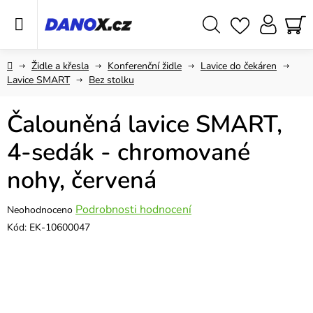
Přejít
na
obsah
Hledat
NÁ
KO
Domů
Židle a křesla
Konferenční židle
Lavice do čekáren
Lavice SMART
Bez stolku
Čalouněná lavice SMART,
4-sedák - chromované
nohy, červená
Průměrné
Podrobnosti hodnocení
Neohodnoceno
hodnocení
Kód:
EK-10600047
produktu
je
0,0
z
5