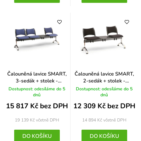
Čalouněná lavice SMART,
Čalouněná lavice SMART,
3-sedák + stolek -
2-sedák + stolek -
chromované nohy, modrá
chromované nohy, modrá
Dostupnost: odesíláme do 5
Dostupnost: odesíláme do 5
dnů
dnů
15 817 Kč bez DPH
12 309 Kč bez DPH
19 139 Kč
včetně DPH
14 894 Kč
včetně DPH
DO KOŠÍKU
DO KOŠÍKU