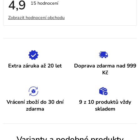
4,9
Průměrné
15 hodnocení
hodnocení
obchodu
V
Zobrazit hodnocení obchodu
je
4,9
ý
z
5
p
hvězdiček.
i
s
h
Extra záruka až 20 let
Doprava zdarma nad 999
o
Kč
d
n
o
Vrácení zboží do 30 dní
9 z 10 produktů vždy
zdarma
skladem
c
e
n
Varianty a podobné produkty