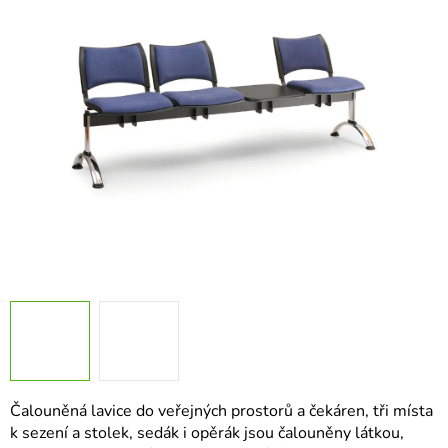
z
5
hvězdiček.
Čalouněná lavice do veřejných prostorů a čekáren, tři místa
k sezení a stolek, sedák i opěrák jsou čalouněny látkou,