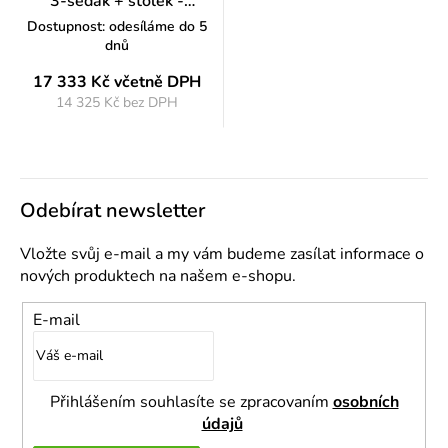
3-sedák + stolek -
chromované nohy, oranžová
Dostupnost: odesíláme do 5
dnů
17 333 Kč
včetně DPH
14 325 Kč bez DPH
Měrná
cena:
Odebírat newsletter
Vložte svůj e-mail a my vám budeme zasílat informace o
nových produktech na našem e-shopu.
E-mail
Přihlášením souhlasíte se zpracovaním
osobních
údajů