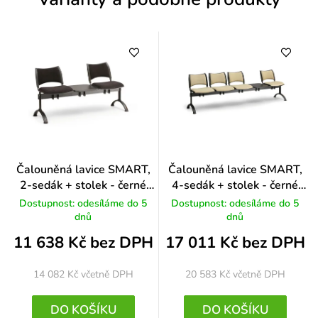
í
Čalouněná lavice SMART,
Čalouněná lavice SMART,
2-sedák + stolek - černé
4-sedák + stolek - černé
nohy, modrá
nohy, červená
Dostupnost: odesíláme do 5
Dostupnost: odesíláme do 5
dnů
dnů
11 638 Kč bez DPH
17 011 Kč bez DPH
14 082 Kč
včetně DPH
20 583 Kč
včetně DPH
DO KOŠÍKU
DO KOŠÍKU