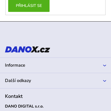
PŘIHLÁSIT SE
Z
á
p
a
t
í
Informace
Další odkazy
Kontakt
DANO DIGITAL s.r.o.