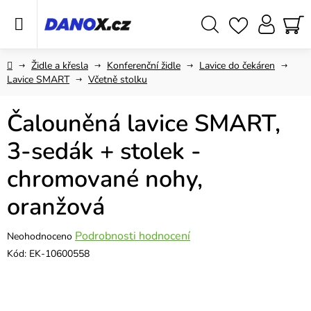
Přejít
na
obsah
Hledat
NÁ
KO
Domů
Židle a křesla
Konferenční židle
Lavice do čekáren
Lavice SMART
Včetně stolku
Čalouněná lavice SMART,
3-sedák + stolek -
chromované nohy,
oranžová
Průměrné
Podrobnosti hodnocení
Neohodnoceno
hodnocení
Kód:
EK-10600558
produktu
je
0,0