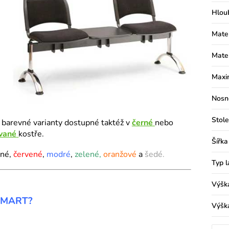
Hlou
Mater
Mater
Maxim
Nosn
Stole
 barevné varianty dostupné taktéž v
černé
nebo
vané
kostře.
Šířka
rné,
červené
,
modré
,
zelené,
oranžové
a
šedé.
Typ l
Výšk
i SMART?
Výšk