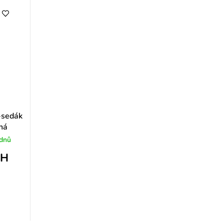
-sedák
ná
 dnů
PH