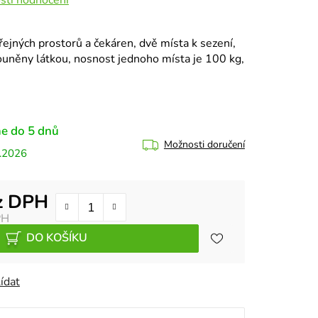
ejných prostorů a čekáren, dvě místa k sezení,
louněny látkou, nosnost jednoho místa je 100 kg,
e do 5 dnů
Možnosti doručení
.2026
z DPH
PH
DO KOŠÍKU
ídat