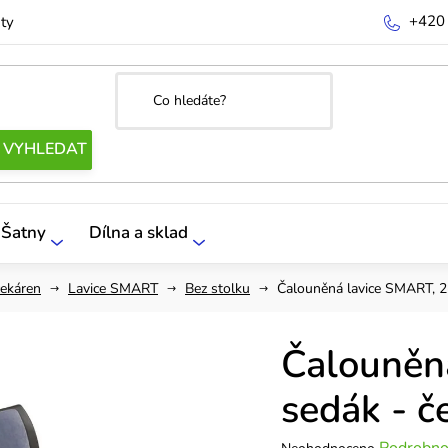
+420
ty
Šatny
Dílna a sklad
čekáren
Lavice SMART
Bez stolku
Čalouněná lavice SMART, 2-
Čalouněn
sedák - č
Průměrné
Podrobno