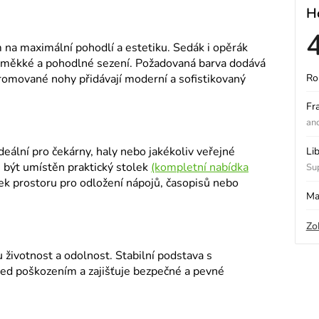
H
na maximální pohodlí a estetiku. Sedák i opěrák
je měkké a pohodlné sezení. Požadovaná barva dodává
hromované nohy přidávají moderní a sofistikovaný
Ro
ý
Fr
an
i
deální pro čekárny, haly nebo jakékoliv veřejné
Li
 být umístěn praktický stolek
(kompletní nabídka
Sup
s
tek prostoru pro odložení nápojů, časopisů nebo
Ma
Zo
o
u životnost a odolnost. Stabilní podstava s
ed poškozením a zajišťuje bezpečné a pevné