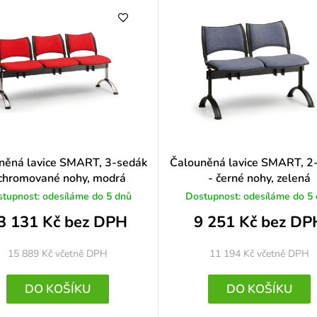
o
c
e
n
í
něná lavice SMART, 3-sedák
Čalouněná lavice SMART, 2
 chromované nohy, modrá
- černé nohy, zelená
tupnost: odesíláme do 5 dnů
Dostupnost: odesíláme do 5
3 131 Kč bez DPH
9 251 Kč bez DP
15 889 Kč
včetně DPH
11 194 Kč
včetně DPH
DO KOŠÍKU
DO KOŠÍKU