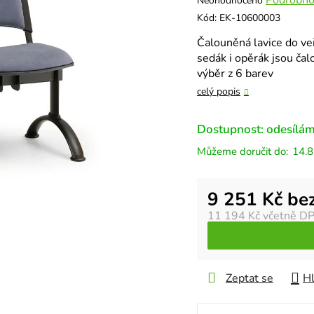
Neohodnoceno
hodnocení
Kód:
EK-10600003
produktu
Čalouněná lavice do veř
je
sedák i opěrák jsou ča
0,0
výběr z 6 barev
z
5
celý popis
hvězdiček.
Dostupnost: odesílám
14.8
Měrná cena:
9 251 Kč be
11 194 Kč
včetně D
Zeptat se
Hl