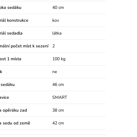
bka sedáku
40 cm
iál konstrukce
kov
iál sedadla
látka
ální počet míst k sezení
2
ost 1 místa
100 kg
k
ne
 sedáku
46 cm
avice
SMART
a opěráku zad
38 cm
a sedu od země
42 cm