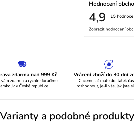
Hodnocení obch
4,9
Průměrné
15 hodnoce
hodnocení
V
obchodu
Zobrazit hodnocení ob
je
4,9
ý
z
5
p
hvězdiček.
i
s
rava zdarma nad 999 Kč
Vrácení zboží do 30 dní 
 vám zdarma a rychle doručíme
Chceme, ať máte dostatek čas
h
kamkoliv v České republice.
rozhodnout, je-li vše, jak jste si
o
d
Varianty a podobné produkt
n