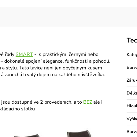
Tec
vé řady
SMART
- s praktickými černými nebo
Kate
 dokonalé spojení elegance, funkčnosti a pohodlí,
u a stylu. Tato lavice není jen obyčejným kusem
Barv
terá zanechá trvalý dojem na každého návštěvníka.
Záru
Délk
T
jsou dostupné ve 2 provedeních, a to
BEZ
ale i
Hlou
kládacího stolku
Výšk
Barv