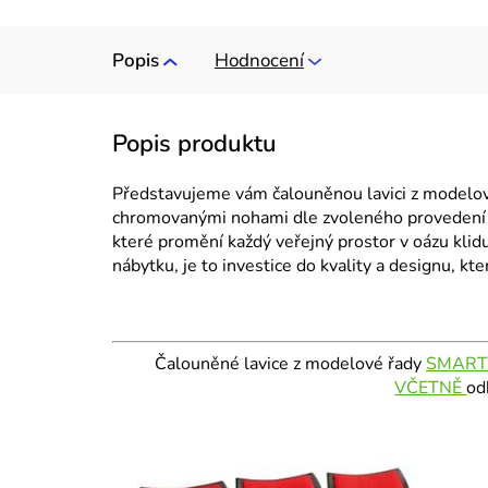
Popis
Hodnocení
Představujeme vám čalouněnou lavici z modelo
chromovanými nohami dle zvoleného provedení –
které promění každý veřejný prostor v oázu klid
nábytku, je to investice do kvality a designu, k
Čalouněné lavice z modelové řady
SMAR
VČETNĚ
od