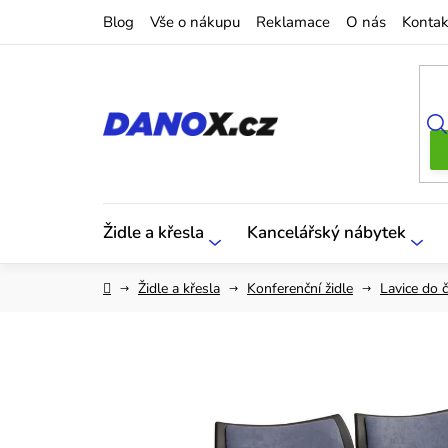
Přejít
Blog
Vše o nákupu
Reklamace
O nás
Kontak
na
obsah
Židle a křesla
Kancelářský nábytek
Domů
Židle a křesla
Konferenční židle
Lavice do 