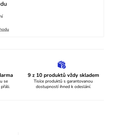
odu
ní
chodu
zdarma
9 z 10 produktů vždy skladem
u se
Tisíce produktů s garantovanou
 přáli.
dostupností ihned k odeslání.
y