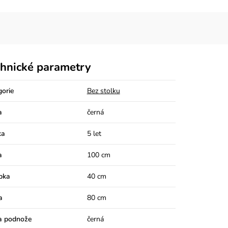
hnické parametry
gorie
Bez stolku
a
černá
ka
5 let
a
100 cm
bka
40 cm
a
80 cm
a podnože
černá