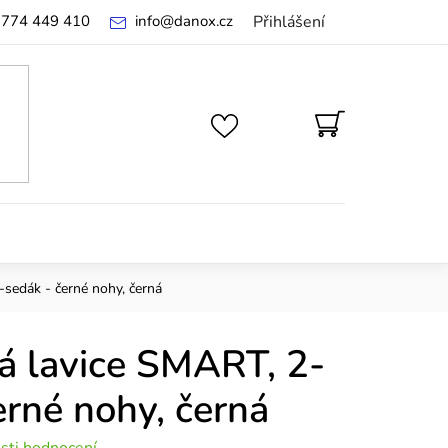
 774 449 410
info
@
danox.cz
Přihlášení
NÁKUPNÍ
KOŠÍK
sedák - černé nohy, černá
á lavice SMART, 2-
erné nohy, černá
sti hodnocení