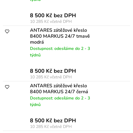
k
t
8 500 Kč bez DPH
10 285 Kč
včetně DPH
ů
ANTARES zátěžové křeslo
8400 MARKUS 24/7 tmavě
modrá
Dostupnost: odesíláme do 2 - 3
týdnů
8 500 Kč bez DPH
10 285 Kč
včetně DPH
ANTARES zátěžové křeslo
8400 MARKUS 24/7 černá
Dostupnost: odesíláme do 2 - 3
týdnů
8 500 Kč bez DPH
10 285 Kč
včetně DPH