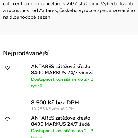
call-centra nebo kanceláře s 24/7 službami. Vyberte kvalitu
a robustnost od Antares, českého výrobce specializovaného
na dlouhodobé sezení.
V
Nejprodávanější
ý
p
ANTARES zátěžové křeslo
8400 MARKUS 24/7 vínová
i
Dostupnost: odesíláme do 2 - 3
s
týdnů
p
8 500 Kč bez DPH
r
10 285 Kč
včetně DPH
o
ANTARES zátěžové křeslo
d
8400 MARKUS 24/7 šedá
Dostupnost: odesíláme do 2 - 3
u
týdnů