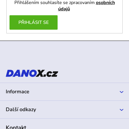
Přihlášením souhlasíte se zpracovaním
osobních
údajů
PŘIHLÁSIT SE
Z
á
p
a
t
í
Informace
Další odkazy
Kontakt