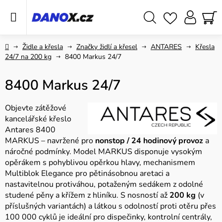
Přejít
na
obsah
Hledat
NÁ
KO
Domů
Židle a křesla
Značky židlí a křesel
ANTARES
Křesla
24/7 na 200 kg
8400 Markus 24/7
8400 Markus 24/7
Objevte zátěžové
kancelářské křeslo
Antares 8400
MARKUS – navržené pro
nonstop / 24 hodinový provoz
a
náročné podmínky. Model MARKUS disponuje vysokým
opěrákem s pohyblivou opěrkou hlavy, mechanismem
Multiblok Elegance pro pětinásobnou aretaci a
nastavitelnou protiváhou, potaženým sedákem z odolné
studené pěny a křížem z hliníku. S nosností až
200 kg
(v
příslušných variantách) a látkou s odolností proti otěru přes
100 000 cyklů je ideální pro dispečinky, kontrolní centrály,