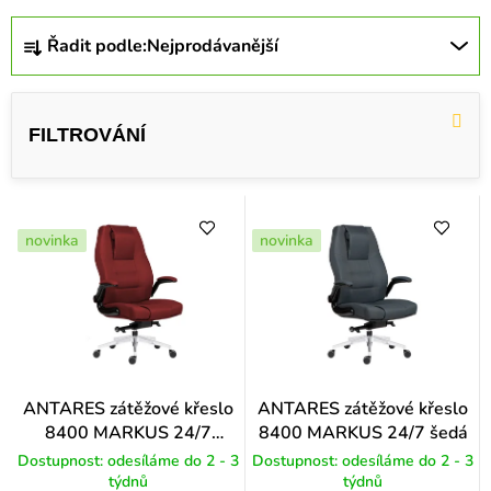
Ř
Řadit podle:
Nejprodávanější
a
z
e
n
í
p
novinka
novinka
r
o
d
u
k
ANTARES zátěžové křeslo
ANTARES zátěžové křeslo
8400 MARKUS 24/7
8400 MARKUS 24/7 šedá
t
vínová
Dostupnost: odesíláme do 2 - 3
Dostupnost: odesíláme do 2 - 3
ů
týdnů
týdnů