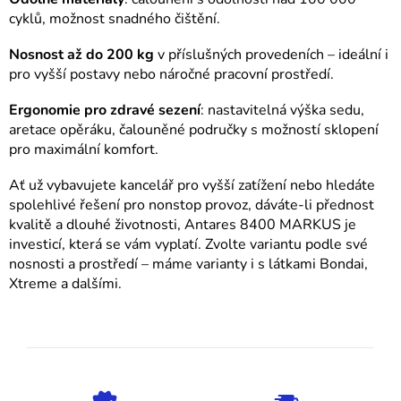
v
cyklů, možnost snadného čištění.
k
y
Nosnost až do 200 kg
v příslušných provedeních – ideální i
v
pro vyšší postavy nebo náročné pracovní prostředí.
ý
p
Ergonomie pro zdravé sezení
: nastavitelná výška sedu,
aretace opěráku, čalouněné područky s možností sklopení
i
pro maximální komfort.
s
u
Ať už vybavujete kancelář pro vyšší zatížení nebo hledáte
spolehlivé řešení pro nonstop provoz, dáváte-li přednost
kvalitě a dlouhé životnosti, Antares 8400 MARKUS je
investicí, která se vám vyplatí. Zvolte variantu podle své
nosnosti a prostředí – máme varianty i s látkami Bondai,
Xtreme a dalšími.