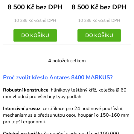
8 500 Kč bez DPH
8 500 Kč bez DPH
10 285 Kč
včetně DPH
10 285 Kč
včetně DPH
DO KOŠÍKU
DO KOŠÍKU
4
položek celkem
O
v
Proč zvolit křeslo Antares 8400 MARKUS?
l
á
Robustní konstrukce
: hliníkový leštěný kříž, kolečka Ø 60
d
mm vhodná pro všechny typy podlah.
a
c
Intenzivní provoz
: certifikace pro 24 hodinové používání,
í
mechanismus s předsunutou osou houpání o 150-160 mm
p
pro lepší ergonomii.
r
Odolné materiály
: čalounění s odolností nad 100 000