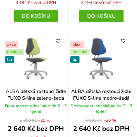
3 194 Kč
včetně DPH
3 194 Kč
včetně DPH
DO KOŠÍKU
DO KOŠÍKU
akce
akce
novinka
novinka
tip
tip
Průměrné
ALBA dětská rostoucí židle
ALBA dětská rostoucí židle
hodnocení
FUXO S-line zeleno-šedá
FUXO S-line modro-šedá
produktu
Dostupnost: odesíláme do 2 - 3
Dostupnost: odesíláme do 2 - 3
je
týdnů
týdnů
5,0
3 993 Kč
–20 %
3 993 Kč
–20 %
z
5
2 640 Kč bez DPH
2 640 Kč bez DPH
hvězdiček.