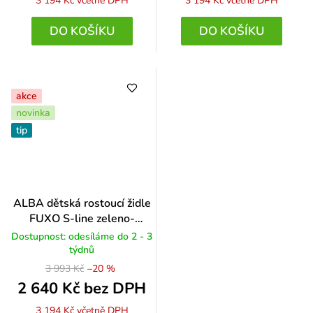
3 194 Kč
včetně DPH
3 194 Kč
včetně DPH
DO KOŠÍKU
DO KOŠÍKU
akce
novinka
tip
ALBA dětská rostoucí židle
FUXO S-line zeleno-
oranžová
Dostupnost: odesíláme do 2 - 3
týdnů
3 993 Kč
–20 %
2 640 Kč bez DPH
3 194 Kč
včetně DPH