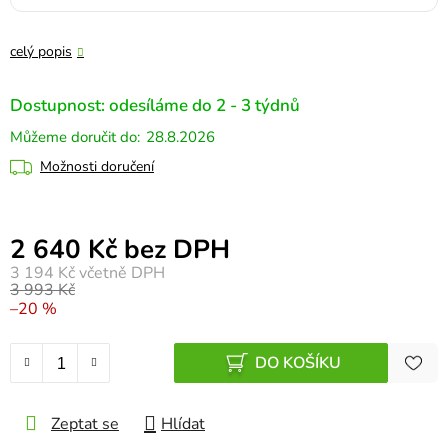
celý popis
Dostupnost: odesíláme do 2 - 3 týdnů
28.8.2026
Možnosti doručení
Měrná cena:
2 640 Kč bez DPH
3 194 Kč
včetně DPH
3 993 Kč
–20 %
DO KOŠÍKU
Zeptat se
Hlídat