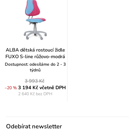
ALBA dětská rostoucí židle
FUXO S-line růžovo-modrá
Dostupnost: odesíláme do 2 - 3
týdnů
3 993 Kč
3 194 Kč
včetně DPH
–20 %
2 640 Kč bez DPH
Měrná
cena:
Odebírat newsletter