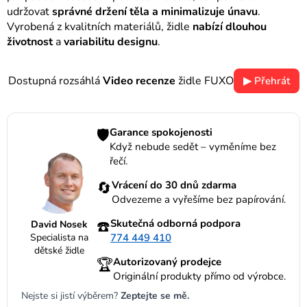
udržovat
správné držení těla a minimalizuje únavu
.
Vyrobená z kvalitních materiálů, židle
nabízí dlouhou
životnost
a
variabilitu designu
.
Dostupná rozsáhlá
Video recenze
židle FUXO
▶ Přehrát
🛡️
Garance spokojenosti
Když nebude sedět – vyměníme bez
řečí.
🔄
Vrácení do 30 dnů zdarma
Odvezeme a vyřešíme bez papírování.
☎️
Skutečná odborná podpora
David Nosek
Specialista na
774 449 410
dětské židle
🏆
Autorizovaný prodejce
Originální produkty přímo od výrobce.
Nejste si jistí výběrem?
Zeptejte se mě.