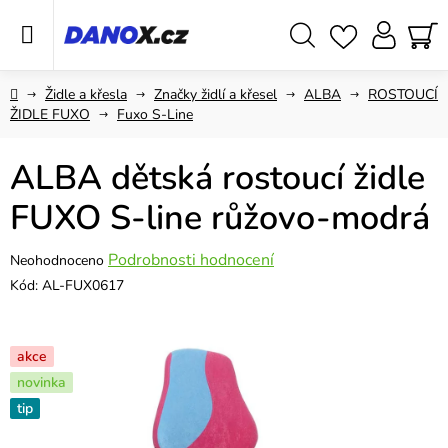
Přejít
na
obsah
Hledat
NÁ
KO
Domů
Židle a křesla
Značky židlí a křesel
ALBA
ROSTOUCÍ
ŽIDLE FUXO
Fuxo S-Line
ALBA dětská rostoucí židle
FUXO S-line růžovo-modrá
Průměrné
Podrobnosti hodnocení
Neohodnoceno
hodnocení
Kód:
AL-FUX0617
produktu
je
0,0
akce
z
novinka
5
tip
hvězdiček.