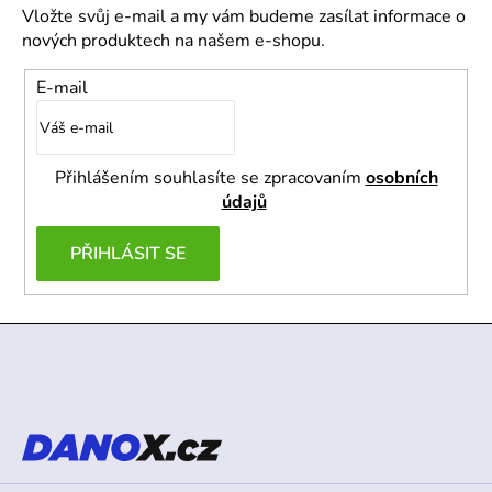
Vložte svůj e-mail a my vám budeme zasílat informace o
nových produktech na našem e-shopu.
E-mail
Přihlášením souhlasíte se zpracovaním
osobních
údajů
PŘIHLÁSIT SE
Z
á
p
a
t