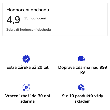
Hodnocení obchodu
4,9
Průměrné
15 hodnocení
hodnocení
obchodu
V
Zobrazit hodnocení obchodu
je
4,9
ý
z
5
p
hvězdiček.
i
s
h
Extra záruka až 20 let
Doprava zdarma nad 999
o
Kč
d
n
o
Vrácení zboží do 30 dní
9 z 10 produktů vždy
zdarma
skladem
c