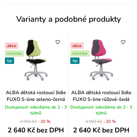
e
n
Varianty a podobné produkty
í
akce
akce
novinka
novinka
tip
tip
Průměrné
ALBA dětská rostoucí židle
ALBA dětská rostoucí židle
hodnocení
FUXO S-line zeleno-černá
FUXO S-line růžová-šedá
produktu
Dostupnost: odesíláme do 2 - 3
Dostupnost: odesíláme do 2 - 3
je
týdnů
týdnů
5,0
3 993 Kč
–20 %
3 993 Kč
–20 %
z
5
2 640 Kč bez DPH
2 640 Kč bez DPH
hvězdiček.