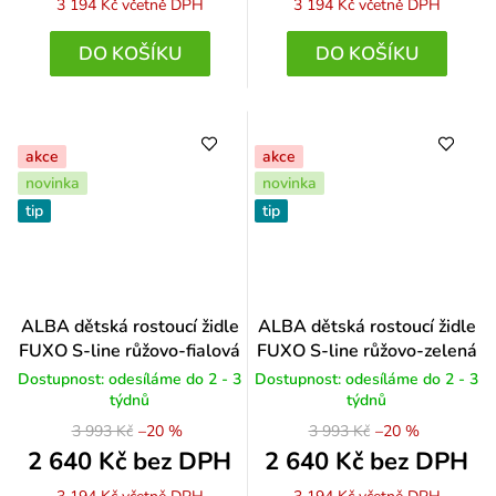
3 194 Kč
včetně DPH
3 194 Kč
včetně DPH
DO KOŠÍKU
DO KOŠÍKU
akce
akce
novinka
novinka
tip
tip
Průměrné
ALBA dětská rostoucí židle
ALBA dětská rostoucí židle
hodnocení
FUXO S-line růžovo-fialová
FUXO S-line růžovo-zelená
produktu
Dostupnost: odesíláme do 2 - 3
Dostupnost: odesíláme do 2 - 3
je
týdnů
týdnů
5,0
3 993 Kč
–20 %
3 993 Kč
–20 %
z
5
2 640 Kč bez DPH
2 640 Kč bez DPH
hvězdiček.