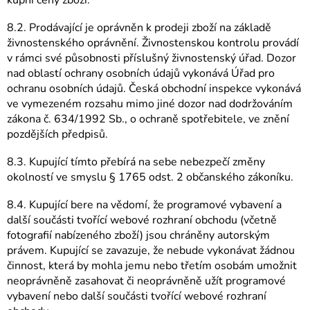
kupní ceny zboží.
8.2. Prodávající je oprávněn k prodeji zboží na základě
živnostenského oprávnění. Živnostenskou kontrolu provádí
v rámci své působnosti příslušný živnostenský úřad. Dozor
nad oblastí ochrany osobních údajů vykonává Úřad pro
ochranu osobních údajů. Česká obchodní inspekce vykonává
ve vymezeném rozsahu mimo jiné dozor nad dodržováním
zákona č. 634/1992 Sb., o ochraně spotřebitele, ve znění
pozdějších předpisů.
8.3. Kupující tímto přebírá na sebe nebezpečí změny
okolností ve smyslu § 1765 odst. 2 občanského zákoníku.
8.4. Kupující bere na vědomí, že programové vybavení a
další součásti tvořící webové rozhraní obchodu (včetně
fotografií nabízeného zboží) jsou chráněny autorským
právem. Kupující se zavazuje, že nebude vykonávat žádnou
činnost, která by mohla jemu nebo třetím osobám umožnit
neoprávněně zasahovat či neoprávněně užít programové
vybavení nebo další součásti tvořící webové rozhraní