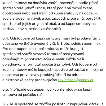
kupní smlouvy na dodávku zboží upraveného podle přání
spotřebitele, jakož i zboží, které podléhá rychlé zkáze,
opotřebení nebo zastarání, od kupní smlouvy na dodávku
audio a video nahrávek a počítačových programů, porušil-li
spotřebitel jejich originální obal, a od kupní smlouvy na
dodávku novin, periodik a časopisů.
5.4. Odstoupení od kupní smlouvy musí být prodávajícímu
odesláno ve lhůtě uvedené v čl. 5.1 obchodních podmínek.
Pro odstoupení od kupní smlouvy může kupující -
spotřebitel využít vzorový formulář poskytovaný
prodávajícím (v potvrzovacím e-mailu každé Vaší
objednávky je formulář součástí přílohy). Odstoupení od
kupní smlouvy může kupující - spotřebitel zasílat mimo jiné
na adresu provozovny prodávajícího či na adresu
elektronické pošty prodávajícího
reklamace@danox.cz
.
5.5. V případě odstoupení od kupní smlouvy se kupní
smlouva od počátku ruší.
5.6. Je-li společně se zbožím poskytnut kupujícímu dárek, je