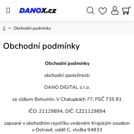
Přejít
na
obsah
Hledat
NÁ
KO
Domů
Obchodní podmínky
Obchodní podmínky
Obchodní podmínky
obchodní společnosti
DANO DIGITAL s.r.o.
se sídlem Bohumín, V Chalupkách 77, PSČ 735 81
IČO: 21129894, DIČ: CZ21129894
zapsané v obchodním rejstříku vedeném Krajským soudem
v Ostravě, oddíl C, vložka 94833