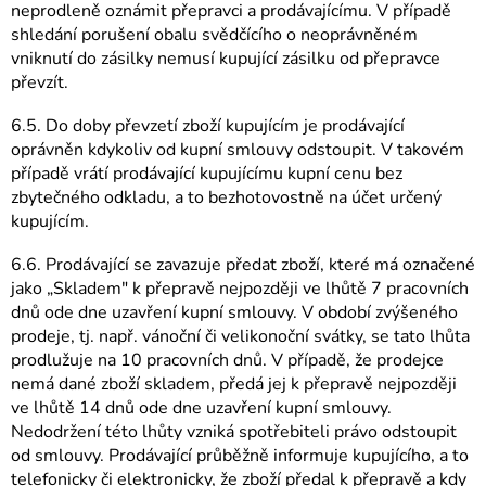
neprodleně oznámit přepravci a prodávajícímu. V případě
shledání porušení obalu svědčícího o neoprávněném
vniknutí do zásilky nemusí kupující zásilku od přepravce
převzít.
6.5. Do doby převzetí zboží kupujícím je prodávající
oprávněn kdykoliv od kupní smlouvy odstoupit. V takovém
případě vrátí prodávající kupujícímu kupní cenu bez
zbytečného odkladu, a to bezhotovostně na účet určený
kupujícím.
6.6. Prodávající se zavazuje předat zboží, které má označené
jako „Skladem" k přepravě nejpozději ve lhůtě 7 pracovních
dnů ode dne uzavření kupní smlouvy. V období zvýšeného
prodeje, tj. např. vánoční či velikonoční svátky, se tato lhůta
prodlužuje na 10 pracovních dnů. V případě, že prodejce
nemá dané zboží skladem, předá jej k přepravě nejpozději
ve lhůtě 14 dnů ode dne uzavření kupní smlouvy.
Nedodržení této lhůty vzniká spotřebiteli právo odstoupit
od smlouvy. Prodávající průběžně informuje kupujícího, a to
telefonicky či elektronicky, že zboží předal k přepravě a kdy