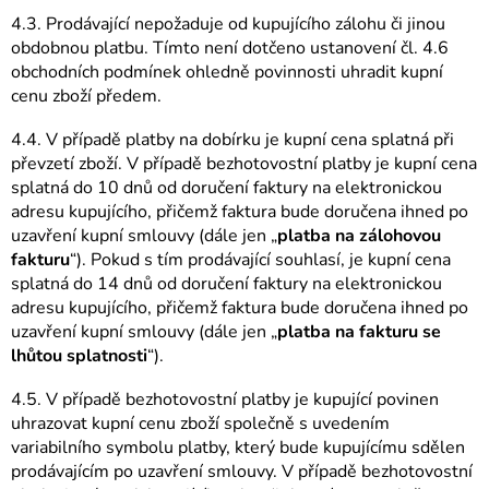
4.3. Prodávající nepožaduje od kupujícího zálohu či jinou
obdobnou platbu. Tímto není dotčeno ustanovení čl. 4.6
obchodních podmínek ohledně povinnosti uhradit kupní
cenu zboží předem.
4.4. V případě platby na dobírku je kupní cena splatná při
převzetí zboží. V případě bezhotovostní platby je kupní cena
splatná do 10 dnů od doručení faktury na elektronickou
adresu kupujícího, přičemž faktura bude doručena ihned po
uzavření kupní smlouvy (dále jen „
platba na zálohovou
fakturu
“). Pokud s tím prodávající souhlasí, je kupní cena
splatná do 14 dnů od doručení faktury na elektronickou
adresu kupujícího, přičemž faktura bude doručena ihned po
uzavření kupní smlouvy (dále jen „
platba na fakturu se
lhůtou splatnosti
“).
4.5. V případě bezhotovostní platby je kupující povinen
uhrazovat kupní cenu zboží společně s uvedením
variabilního symbolu platby, který bude kupujícímu sdělen
prodávajícím po uzavření smlouvy. V případě bezhotovostní