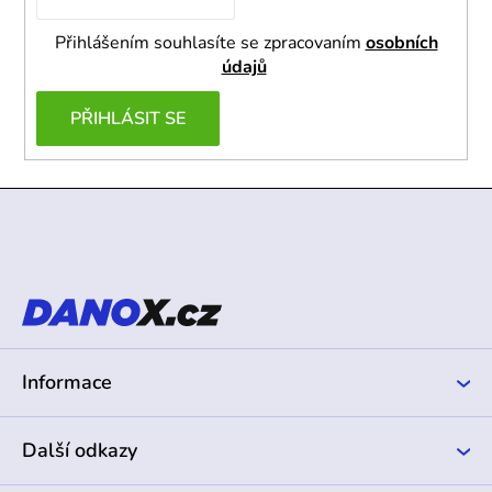
Přihlášením souhlasíte se zpracovaním
osobních
údajů
PŘIHLÁSIT SE
Z
á
p
a
t
í
Informace
Další odkazy