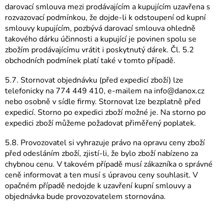
darovací smlouva mezi prodávajícím a kupujícím uzavřena s
rozvazovací podmínkou, že dojde-li k odstoupení od kupní
smlouvy kupujícím, pozbývá darovací smlouva ohledně
takového dárku účinnosti a kupující je povinen spolu se
zbožím prodávajícímu vrátit i poskytnutý dárek. Čl. 5.2
obchodních podmínek platí také v tomto případě.
5.7. Stornovat objednávku (před expedicí zboží) lze
telefonicky na 774 449 410, e-mailem na info@danox.cz
nebo osobně v sídle firmy. Stornovat lze bezplatně před
expedicí. Storno po expedici zboží možné je. Na storno po
expedici zboží můžeme požadovat přiměřený poplatek.
5.8. Provozovatel si vyhrazuje právo na opravu ceny zboží
před odesláním zboží, zjistí-li, že bylo zboží nabízeno za
chybnou cenu. V takovém případě musí zákazníka o správné
ceně informovat a ten musí s úpravou ceny souhlasit. V
opačném případě nedojde k uzavření kupní smlouvy a
objednávka bude provozovatelem stornována.