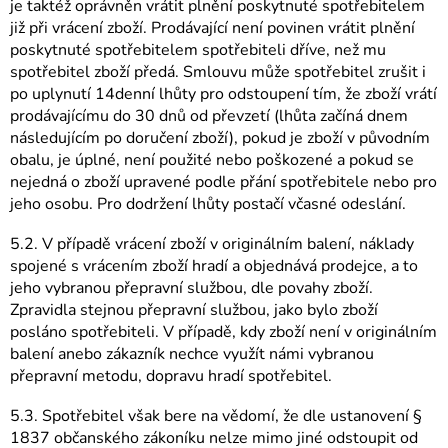
je taktéž oprávněn vrátit plnění poskytnuté spotřebitelem
již při vrácení zboží. Prodávající není povinen vrátit plnění
poskytnuté spotřebitelem spotřebiteli dříve, než mu
spotřebitel zboží předá. Smlouvu může spotřebitel zrušit i
po uplynutí 14denní lhůty pro odstoupení tím, že zboží vrátí
prodávajícímu do 30 dnů od převzetí (lhůta začíná dnem
následujícím po doručení zboží), pokud je zboží v původním
obalu, je úplné, není použité nebo poškozené a pokud se
nejedná o zboží upravené podle přání spotřebitele nebo pro
jeho osobu. Pro dodržení lhůty postačí včasné odeslání.
5.2. V případě vrácení zboží v originálním balení, náklady
spojené s vrácením zboží hradí a objednává prodejce, a to
jeho vybranou přepravní službou, dle povahy zboží.
Zpravidla stejnou přepravní službou, jako bylo zboží
posláno spotřebiteli. V případě, kdy zboží není v originálním
balení anebo zákazník nechce využít námi vybranou
přepravní metodu, dopravu hradí spotřebitel.
5.3. Spotřebitel však bere na vědomí, že dle ustanovení §
1837 občanského zákoníku nelze mimo jiné odstoupit od