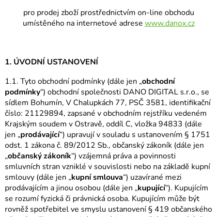
pro prodej zboží prostřednictvím on-line obchodu
umístěného na internetové adrese
www.danox.cz
1. ÚVODNÍ USTANOVENÍ
1.1. Tyto obchodní podmínky (dále jen „
obchodní
podmínky
“) obchodní společnosti DANO DIGITAL s.r.o., se
sídlem Bohumín, V Chalupkách 77, PSČ 3581, identifikační
číslo: 21129894, zapsané v obchodním rejstříku vedeném
Krajským soudem v Ostravě, oddíl C, vložka 94833 (dále
jen „
prodávající
“) upravují v souladu s ustanovením § 1751
odst. 1 zákona č. 89/2012 Sb., občanský zákoník (dále jen
„
občanský zákoník
“) vzájemná práva a povinnosti
smluvních stran vzniklé v souvislosti nebo na základě kupní
smlouvy (dále jen „
kupní smlouva
“) uzavírané mezi
prodávajícím a jinou osobou (dále jen „
kupující
“). Kupujícím
se rozumí fyzická či právnická osoba. Kupujícím může být
rovněž spotřebitel ve smyslu ustanovení § 419 občanského