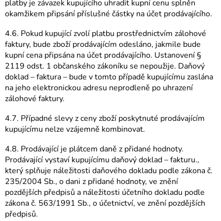
platby je závazek kupujícího uhradit kupní cenu splněn
okamžikem připsání příslušné částky na účet prodávajícího.
4.6. Pokud kupující zvolí platbu prostřednictvím zálohové
faktury, bude zboží prodávajícím odesláno, jakmile bude
kupní cena připsána na účet prodávajícího. Ustanovení §
2119 odst. 1 občanského zákoníku se nepoužije. Daňový
doklad – faktura – bude v tomto případě kupujícímu zaslána
na jeho elektronickou adresu neprodleně po uhrazení
zálohové faktury.
4.7. Případné slevy z ceny zboží poskytnuté prodávajícím
kupujícímu nelze vzájemně kombinovat.
4.8. Prodávající je plátcem daně z přidané hodnoty.
Prodávající vystaví kupujícímu daňový doklad – fakturu.,
který splňuje náležitosti daňového dokladu podle zákona č.
235/2004 Sb., o dani z přidané hodnoty, ve znění
pozdějších předpisů a náležitosti účetního dokladu podle
zákona č. 563/1991 Sb., o účetnictví, ve znění pozdějších
předpisů.