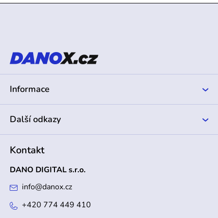
Z
á
p
a
t
í
Informace
Další odkazy
Kontakt
DANO DIGITAL s.r.o.
info
@
danox.cz
+420 774 449 410