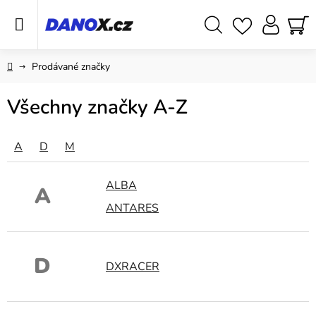
Přejít
na
obsah
Hledat
NÁ
KO
Domů
Prodávané značky
Všechny značky A-Z
A
D
M
ALBA
A
ANTARES
D
DXRACER